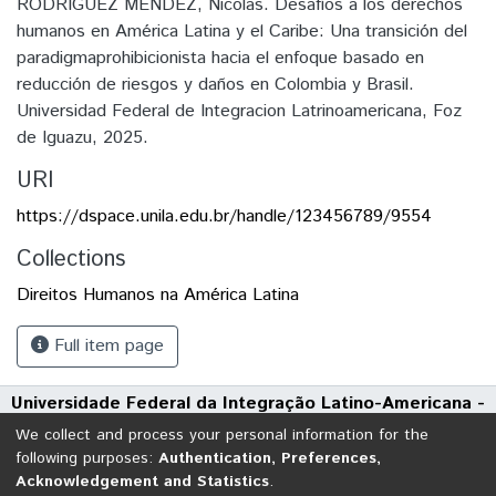
RODRIGUEZ MENDEZ, Nicolas. Desafíos a los derechos
humanos en América Latina y el Caribe: Una transición del
paradigmaprohibicionista hacia el enfoque basado en
reducción de riesgos y daños en Colombia y Brasil.
Universidad Federal de Integracion Latrinoamericana, Foz
de Iguazu, 2025.
URI
https://dspace.unila.edu.br/handle/123456789/9554
Collections
Direitos Humanos na América Latina
Full item page
Universidade Federal da Integração Latino-Americana -
UNILA
We collect and process your personal information for the
Avenida Tarquínio Joslin dos Santos, 1000 - Polo Universitário
following purposes:
Authentication, Preferences,
Acknowledgement and Statistics
.
CEP: 85870-650 | Foz do Iguaçu - Paraná