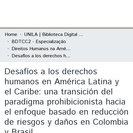
(current)
Log In
Communities & Collections
Home
UNILA | Biblioteca Digital de Trabalhos de Conclusão de Curso
BDTCC2 - Especialização
All of DSpace
Direitos Humanos na América Latina
Desafíos a los derechos humanos en América Latina y el Caribe: una transición del paradigma prohibicionista hacia el enfoque basado en reducción de riesgos y daños en Colombia y Brasil
Statistics
Desafíos a los derechos
humanos en América Latina y
el Caribe: una transición del
paradigma prohibicionista hacia
el enfoque basado en reducción
de riesgos y daños en Colombia
y Brasil