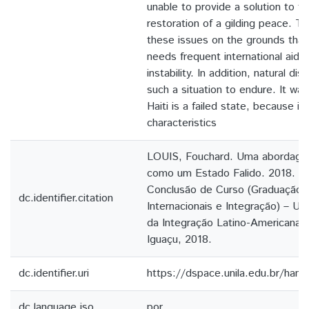
unable to provide a solution to th
restoration of a gilding peace. T
these issues on the grounds that 
needs frequent international aid an
instability. In addition, natural di
such a situation to endure. It wa
Haiti is a failed state, because it
characteristics
LOUIS, Fouchard. Uma abordagem
como um Estado Falido. 2018. Tr
Conclusão de Curso (Graduação
dc.identifier.citation
Internacionais e Integração) – Un
da Integração Latino-Americana(U
Iguaçu, 2018.
dc.identifier.uri
https://dspace.unila.edu.br/ha
dc.language.iso
por