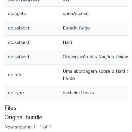
dc.rights
openAccess
dc.subject
Estado falido
dc.subject
Haiti
dc.subject
Organização das Nações Unidas
Uma abordagem sobre o Haiti c
dc.title
Falido
dc.type
bachelorThesis
Files
Original bundle
Now showing
1 - 1 of 1