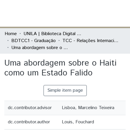
(current)
Log In
Communities & Collections
Home
UNILA | Biblioteca Digital de Trabalhos de Conclusão de Curso
BDTCC1 - Graduação
TCC - Relações Internacionais e Integração
All of DSpace
Uma abordagem sobre o Haiti como um Estado Falido
Statistics
Uma abordagem sobre o Haiti
como um Estado Falido
Simple item page
dc.contributor.advisor
Lisboa, Marcelino Teixeira
dc.contributor.author
Louis, Fouchard