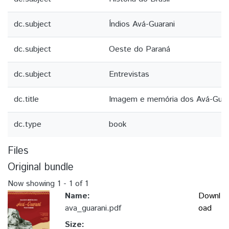
dc.subject
Índios Avá-Guarani
dc.subject
Oeste do Paraná
dc.subject
Entrevistas
dc.title
Imagem e memória dos Avá-Guar
dc.type
book
Files
Original bundle
Now showing
1 - 1 of 1
Name:
Downl
ava_guarani.pdf
oad
Size: