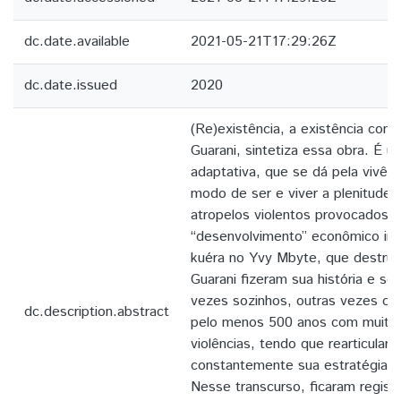
dc.date.available
2021-05-21T17:29:26Z
dc.date.issued
2020
(Re)existência, a existência com 
Guarani, sintetiza essa obra. É u
adaptativa, que se dá pela vivên
modo de ser e viver a plenitude,
atropelos violentos provocados p
“desenvolvimento” econômico imp
kuéra no Yvy Mbyte, que destrui
Guarani fizeram sua história e s
vezes sozinhos, outras vezes co
dc.description.abstract
pelo menos 500 anos com muito
violências, tendo que rearticular 
constantemente sua estratégia d
Nesse transcurso, ficaram registr