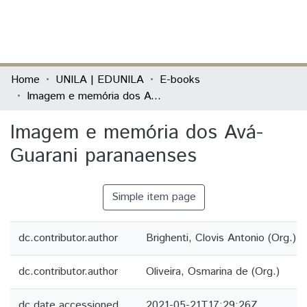
(current)
Log In
Communities & Collections
Home
UNILA | EDUNILA
E-books
Imagem e memória dos Avá-Guarani paranaenses
All of DSpace
Imagem e memória dos Avá-
Statistics
Guarani paranaenses
Simple item page
dc.contributor.author
Brighenti, Clovis Antonio (Org.)
dc.contributor.author
Oliveira, Osmarina de (Org.)
dc.date.accessioned
2021-05-21T17:29:26Z