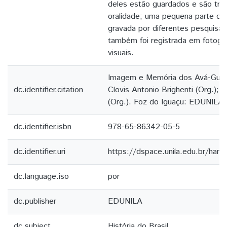
deles estão guardados e são tra
oralidade; uma pequena parte de
gravada por diferentes pesquisad
também foi registrada em fotogr
visuais.
Imagem e Memória dos Avá-Guar
dc.identifier.citation
Clovis Antonio Brighenti (Org.); 
(Org.). Foz do Iguaçu: EDUNILA,
dc.identifier.isbn
978-65-86342-05-5
dc.identifier.uri
https://dspace.unila.edu.br/han
dc.language.iso
por
dc.publisher
EDUNILA
dc.subject
História do Brasil