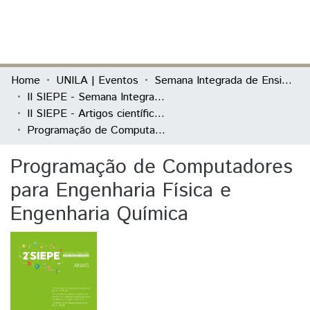
(current)
Log In
Communities & Collections
Home
UNILA | Eventos
Semana Integrada de Ensino, Pesquisa e Extensão (SIEPE)
II SIEPE - Semana Integrada de Ensino, Pesquisa e Extensão
All of DSpace
II SIEPE - Artigos científicos
Programação de Computadores para Engenharia Física e Engenharia Química
Statistics
Programação de Computadores
para Engenharia Física e
Engenharia Química