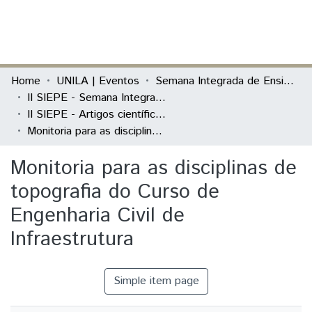
(current)
Log In
Communities & Collections
Home
UNILA | Eventos
Semana Integrada de Ensino, Pesquisa e Extensão (SIEPE)
II SIEPE - Semana Integrada de Ensino, Pesquisa e Extensão
All of DSpace
II SIEPE - Artigos científicos
Monitoria para as disciplinas de topografia do Curso de Engenharia Civil de Infraestrutura
Statistics
Monitoria para as disciplinas de
topografia do Curso de
Engenharia Civil de
Infraestrutura
Simple item page