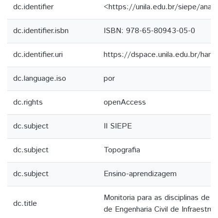
dc.identifier
<https://unila.edu.br/siepe/anai
dc.identifier.isbn
ISBN: 978-65-80943-05-0
dc.identifier.uri
https://dspace.unila.edu.br/ha
dc.language.iso
por
dc.rights
openAccess
dc.subject
II SIEPE
dc.subject
Topografia
dc.subject
Ensino-aprendizagem
Monitoria para as disciplinas de 
dc.title
de Engenharia Civil de Infraestrut