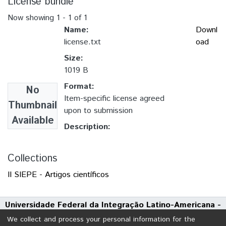
License bundle
Now showing
1 - 1 of 1
Name:
Downl
license.txt
oad
Size:
1019 B
Format:
No
Item-specific license agreed
Thumbnail
upon to submission
Available
Description:
Collections
II SIEPE - Artigos científicos
Universidade Federal da Integração Latino-Americana -
UNILA
We collect and process your personal information for the