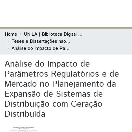
(current)
Log In
Communities & Collections
Home
UNILA | Biblioteca Digital de Dissertações e Teses
Teses e Dissertações não defendidas na Unila
All of DSpace
Análise do Impacto de Parâmetros Regulatórios e de Mercado no Planejamento da Expansão de Sistemas de Distribuição com Geração Distribuída
Statistics
Análise do Impacto de
Parâmetros Regulatórios e de
Mercado no Planejamento da
Expansão de Sistemas de
Distribuição com Geração
Distribuída