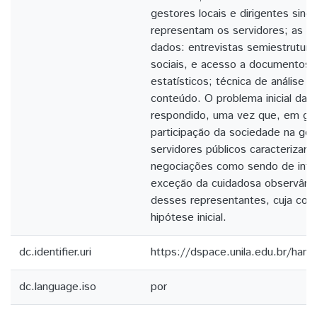
gestores locais e dirigentes sindi
representam os servidores; as té
dados: entrevistas semiestrutur
sociais, e acesso a documentos h
estatísticos; técnica de análise 
conteúdo. O problema inicial da p
respondido, uma vez que, em gr
participação da sociedade na ges
servidores públicos caracterizari
negociações como sendo de inte
exceção da cuidadosa observânci
desses representantes, cuja cond
hipótese inicial.
dc.identifier.uri
https://dspace.unila.edu.br/ha
dc.language.iso
por