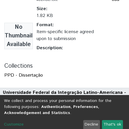
Size:
1.82 KB
Format:
No
Item-specific license agreed
Thumbnail
upon to submission
Available
Description:
Collections
PPD - Dissertação
Universidade Federal da Integração Latino-Americana -
UNILA
We collect and process your personal information for the
Avenida Tarquínio Joslin dos Santos, 1000 - Polo Universitário
following purposes:
Authentication, Preferences,
Acknowledgement and Statistics
.
CEP: 85870-650 | Foz do Iguaçu - Paraná
DSpace software
copyright © 2002-2026
LYRASIS
Customize
Decline
That's ok