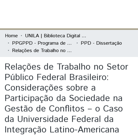
(current)
Log In
Communities & Collections
Home
UNILA | Biblioteca Digital de Dissertações e Teses
PPGPPD - Programa de Pós-Graduação em Políticas Públicas e Desenvolvimento
PPD - Dissertação
All of DSpace
Relações de Trabalho no Setor Público Federal Brasileiro: Considerações sobre a Participação da Sociedade na Gestão de Conflitos – o Caso da Universidade Federal da Integração Latino-Americana
Statistics
Relações de Trabalho no Setor
Público Federal Brasileiro:
Considerações sobre a
Participação da Sociedade na
Gestão de Conflitos – o Caso
da Universidade Federal da
Integração Latino-Americana