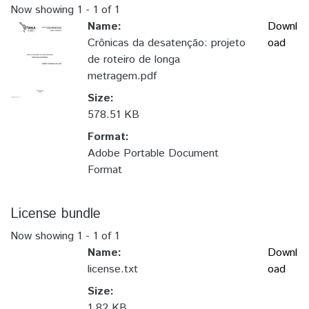
Now showing
1 - 1 of 1
Name:
Downl
Crônicas da desatenção: projeto
oad
de roteiro de longa
metragem.pdf
Size:
578.51 KB
Format:
Adobe Portable Document
Format
License bundle
Now showing
1 - 1 of 1
Name:
Downl
license.txt
oad
Size:
1.82 KB