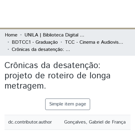
(current)
Log In
Communities & Collections
Home
UNILA | Biblioteca Digital de Trabalhos de Conclusão de Curso
BDTCC1 - Graduação
TCC - Cinema e Audiovisual - Artigo ou TCC
All of DSpace
Crônicas da desatenção: projeto de roteiro de longa metragem.
Statistics
Crônicas da desatenção:
projeto de roteiro de longa
metragem.
Simple item page
dc.contributor.author
Gonçalves, Gabriel de França