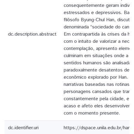
consequentemente geram indivíd
estressados e depressivos. Bas
filósofo Byung-Chul Han, discuto
denominada “sociedade do cansaç
dc.description.abstract
Em contrapartida às crises da hi
com o intuito de valorizar a nec
contemplação, apresento elemen
culminam em situações onde a re
sentidos humanos são analisada
paradoxalmente desatentos dentr
econômico explorado por Han. A
narrativas baseadas nas rotinas d
personagens cansados que trans
constantemente pela cidade, e q
acaso e afeto eles desenvolvem 
com o momento presente.
dc.identifier.uri
https://dspace.unila.edu.br/ha