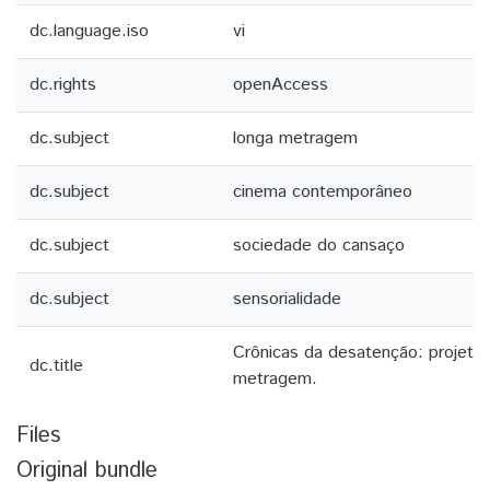
dc.language.iso
vi
dc.rights
openAccess
dc.subject
longa metragem
dc.subject
cinema contemporâneo
dc.subject
sociedade do cansaço
dc.subject
sensorialidade
Crônicas da desatenção: projeto 
dc.title
metragem.
Files
Original bundle