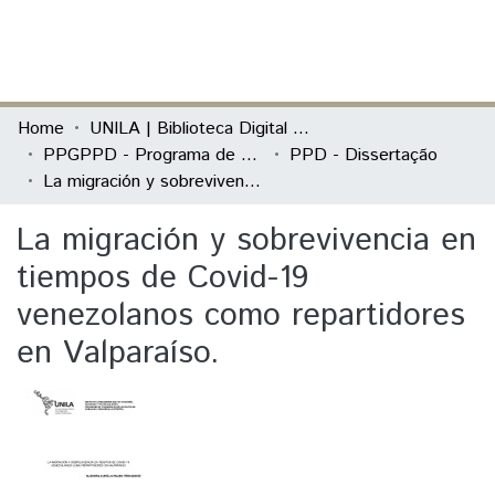
(current)
Log In
Communities & Collections
Home
UNILA | Biblioteca Digital de Dissertações e Teses
PPGPPD - Programa de Pós-Graduação em Políticas Públicas e Desenvolvimento
PPD - Dissertação
All of DSpace
La migración y sobrevivencia en tiempos de Covid-19 venezolanos como repartidores en Valparaíso.
Statistics
La migración y sobrevivencia en
tiempos de Covid-19
venezolanos como repartidores
en Valparaíso.