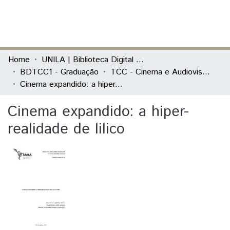
(current)
Log In
Communities & Collections
Home
UNILA | Biblioteca Digital de Trabalhos de Conclusão de Curso
BDTCC1 - Graduação
TCC - Cinema e Audiovisual - Artigo ou TCC
All of DSpace
Cinema expandido: a hiper-realidade de lilico
Statistics
Cinema expandido: a hiper-
realidade de lilico