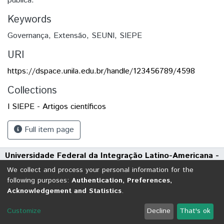
pública.
Keywords
Governança
,
Extensão
,
SEUNI
,
SIEPE
URI
https://dspace.unila.edu.br/handle/123456789/4598
Collections
I SIEPE - Artigos científicos
Full item page
Universidade Federal da Integração Latino-Americana -
UNILA
We collect and process your personal information for the
Avenida Tarquínio Joslin dos Santos, 1000 - Polo Universitário
following purposes:
Authentication, Preferences,
Acknowledgement and Statistics
.
CEP: 85870-650 | Foz do Iguaçu - Paraná
DSpace software
copyright © 2002-2026
LYRASIS
Customize
Decline
That's ok
Cookie settings
Send Feedback