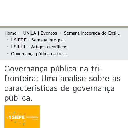
(current)
Log In
Communities & Collections
Home
UNILA | Eventos
Semana Integrada de Ensino, Pesquisa e Extensão (SIEPE)
I SIEPE - Semana Integrada de Ensino, Pesquisa e Extensão
All of DSpace
I SIEPE - Artigos científicos
Governança pública na tri-fronteira: Uma analise sobre as características de governança pública.
Statistics
Governança pública na tri-
fronteira: Uma analise sobre as
características de governança
pública.