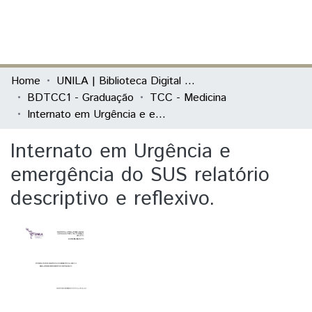
(current)
Log In
Communities & Collections
Home
UNILA | Biblioteca Digital de Trabalhos de Conclusão de Curso
BDTCC1 - Graduação
TCC - Medicina
All of DSpace
Internato em Urgência e emergência do SUS relatório descriptivo e reflexivo.
Statistics
Internato em Urgência e
emergência do SUS relatório
descriptivo e reflexivo.