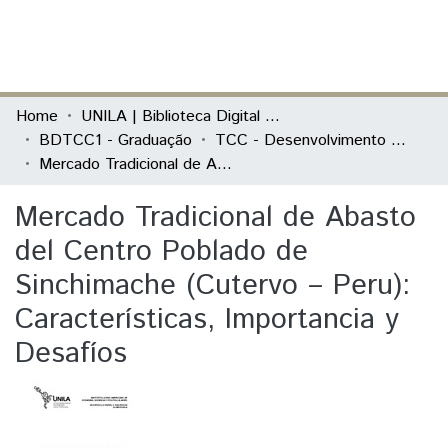
(current)
Log In
Communities & Collections
Home
UNILA | Biblioteca Digital de Trabalhos de Conclusão de Curso
BDTCC1 - Graduação
TCC - Desenvolvimento Rural e Segurança Alimentar
All of DSpace
Mercado Tradicional de Abasto del Centro Poblado de Sinchimache (Cutervo – Peru): Características, Importancia y Desafíos
Statistics
Mercado Tradicional de Abasto
del Centro Poblado de
Sinchimache (Cutervo – Peru):
Características, Importancia y
Desafíos