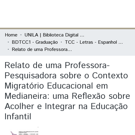
(current)
Log In
Communities & Collections
Home
UNILA | Biblioteca Digital de Trabalhos de Conclusão de Curso
BDTCC1 - Graduação
TCC - Letras - Espanhol e Português como Línguas Estrangeiras
All of DSpace
Relato de uma Professora-Pesquisadora sobre o Contexto Migratório Educacional em Medianeira: uma Reflexão sobre Acolher e Integrar na Educação Infantil
Statistics
Relato de uma Professora-
Pesquisadora sobre o Contexto
Migratório Educacional em
Medianeira: uma Reflexão sobre
Acolher e Integrar na Educação
Infantil