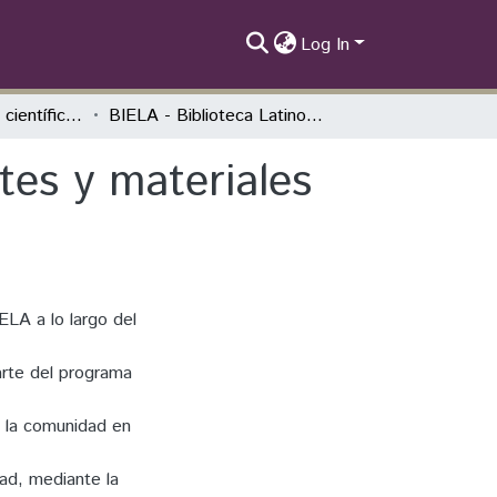
Log In
II SIEPE - Artigos científicos
BIELA - Biblioteca Latinoamericana de fuentes y materiales didácticos
tes y materiales
ELA a lo largo del
arte del programa
a la comunidad en
dad, mediante la