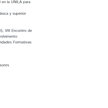
l en la UNILA para
ásica y superior
); VIII Encontro de
nvolvimento
vidades Formativas
sores