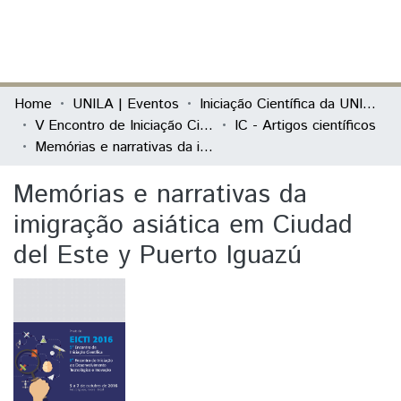
(current)
Log In
Communities & Collections
Home
UNILA | Eventos
Iniciação Científica da UNILA (IC)
V Encontro de Iniciação Científica e I Encontro Anual de Iniciação ao Desenvolvimento Tecnológico e Inovação
IC - Artigos científicos
All of DSpace
Memórias e narrativas da imigração asiática em Ciudad del Este y Puerto Iguazú
Statistics
Memórias e narrativas da
imigração asiática em Ciudad
del Este y Puerto Iguazú