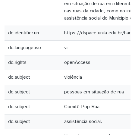
em situação de rua em diferente
nas ruas da cidade, como no inte
assistência social do Município d
dc.identifier.uri
https://dspace.unila.edu.br/ha
dc.language.iso
vi
dc.rights
openAccess
dc.subject
violência
dc.subject
pessoas em situação de rua
dc.subject
Comitê Pop Rua
dc.subject
assistência social.