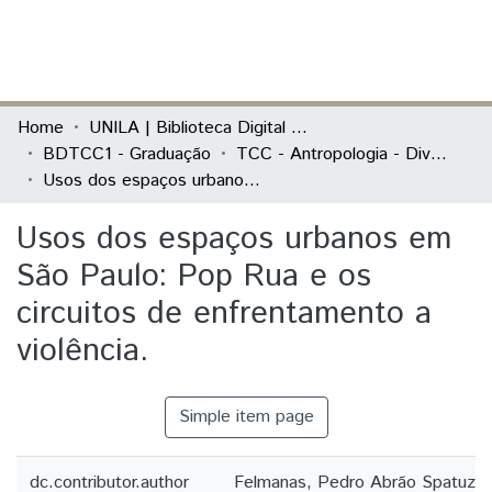
(current)
Log In
Communities & Collections
Home
UNILA | Biblioteca Digital de Trabalhos de Conclusão de Curso
BDTCC1 - Graduação
TCC - Antropologia - Diversidade Cultural Latino-Americana
All of DSpace
Usos dos espaços urbanos em São Paulo: Pop Rua e os circuitos de enfrentamento a violência.
Statistics
Usos dos espaços urbanos em
São Paulo: Pop Rua e os
circuitos de enfrentamento a
violência.
Simple item page
dc.contributor.author
Felmanas, Pedro Abrão Spatuzz