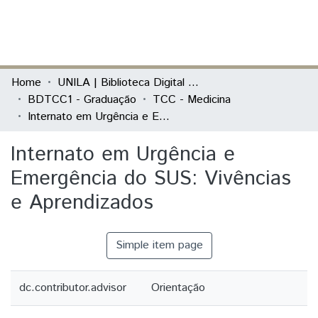
(current)
Log In
Communities & Collections
Home
UNILA | Biblioteca Digital de Trabalhos de Conclusão de Curso
BDTCC1 - Graduação
TCC - Medicina
All of DSpace
Internato em Urgência e Emergência do SUS: Vivências e Aprendizados
Statistics
Internato em Urgência e
Emergência do SUS: Vivências
e Aprendizados
Simple item page
dc.contributor.advisor
Orientação