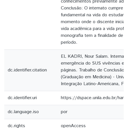
conhecimentos previamente adqui
Conclusão: O internato cumpre u
fundamental na vida do estudant
momento onde o discente inicia s
vida acadêmica para a vida profis
monografia tem a finalidade de 
período.
EL KADRI, Nour Salam. Internato
emergência do SUS vivências e 
dc.identifier.citation
páginas. Trabalho de Conclusão 
(Graduação em Medicina) - Unive
Integração Latino-Americana, Fo
dc.identifier.uri
https://dspace.unila.edu.br/ha
dc.language.iso
por
dc.rights
openAccess