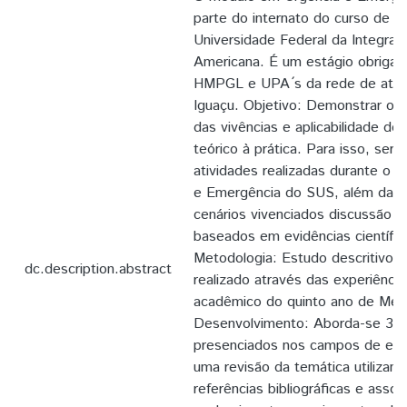
parte do internato do curso de m
Universidade Federal da Integraç
Americana. É um estágio obrigató
HMPGL e UPA ́s da rede de ate
Iguaçu. Objetivo: Demonstrar o 
das vivências e aplicabilidade d
teórico à prática. Para isso, ser
atividades realizadas durante o 
e Emergência do SUS, além da d
cenários vivenciados discussão d
baseados em evidências científica
Metodologia: Estudo descritivo o
dc.description.abstract
realizado através das experiência
acadêmico do quinto ano de Medi
Desenvolvimento: Aborda-se 3 ca
presenciados nos campos de est
uma revisão da temática utilizand
referências bibliográficas e asso