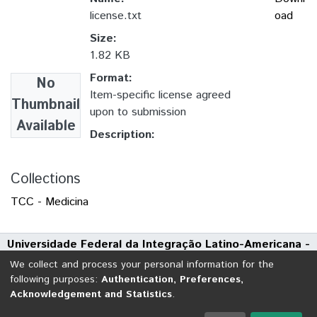
license.txt
oad
Size:
1.82 KB
Format:
No
Item-specific license agreed
Thumbnail
upon to submission
Available
Description:
Collections
TCC - Medicina
Universidade Federal da Integração Latino-Americana -
UNILA
We collect and process your personal information for the
Avenida Tarquínio Joslin dos Santos, 1000 - Polo Universitário
following purposes:
Authentication, Preferences,
Acknowledgement and Statistics
.
CEP: 85870-650 | Foz do Iguaçu - Paraná