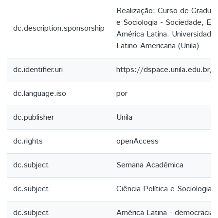
Realização: Curso de Graduaç
e Sociologia - Sociedade, Est
dc.description.sponsorship
América Latina. Universidade
Latino-Americana (Unila)
dc.identifier.uri
https://dspace.unila.edu.br
dc.language.iso
por
dc.publisher
Unila
dc.rights
openAccess
dc.subject
Semana Acadêmica
dc.subject
Ciência Política e Sociologia
dc.subject
América Latina - democracia