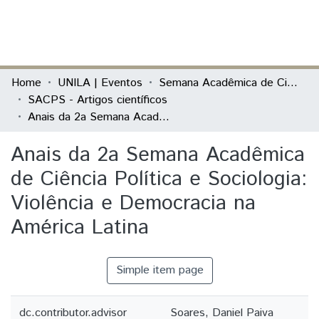
(current)
Log In
Communities & Collections
Home
UNILA | Eventos
Semana Acadêmica de Ciência Política e Sociologia (SACPS)
SACPS - Artigos científicos
All of DSpace
Anais da 2a Semana Acadêmica de Ciência Política e Sociologia: Violência e Democracia na América Latina
Statistics
Anais da 2a Semana Acadêmica
de Ciência Política e Sociologia:
Violência e Democracia na
América Latina
Simple item page
dc.contributor.advisor
Soares, Daniel Paiva