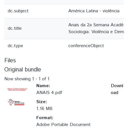
dc.subject
América Latina - violência
Anais da 2a Semana Acadêmica
dc.title
Sociologia: Violência e Democ
dc.type
conferenceObject
Files
Original bundle
Now showing
1 - 1 of 1
Name:
Downl
ANAIS 4.pdf
oad
Size:
1.16 MB
Format:
Adobe Portable Document