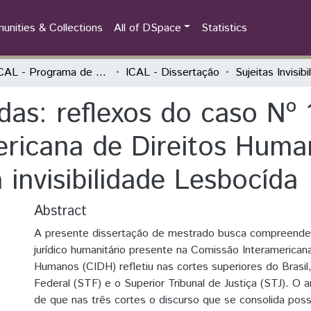
nities & Collections
All of DSpace
Statistics
PPGICAL - Programa de Pós-Graduação em Integração Contemporânea da América Latina
ICAL - Dissertação
zadas: reflexos do caso Nº
ericana de Direitos Hum
a invisibilidade Lesbocída
Abstract
A presente dissertação de mestrado busca compreende
jurídico humanitário presente na Comissão Interamerican
Humanos (CIDH) refletiu nas cortes superiores do Brasil
Federal (STF) e o Superior Tribunal de Justiça (STJ). O 
de que nas três cortes o discurso que se consolida poss