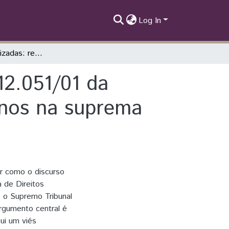
Log In
Sujeitas Invisibilizadas: reflexos do caso Nº 12.051/01 da Comissão Interamericana de Direitos Humanos na suprema corte brasileira e a invisibilidade Lesbocída
 12.051/01 da
anos na suprema
r como o discurso
a de Direitos
, o Supremo Tribunal
argumento central é
ui um viés