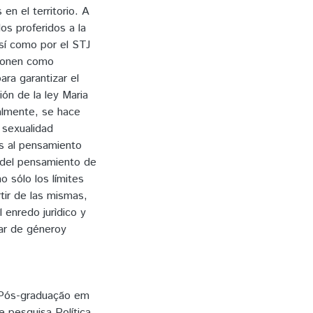
 en el territorio. A
os proferidos a la
así como por el STJ
ponen como
ara garantizar el
ión de la ley Maria
almente, se hace
 sexualidad
os al pensamiento
ir del pensamiento de
o sólo los límites
rtir de las mismas,
 enredo jurìdico y
liar de géneroy
 Pós-graduação em
 pesquisa Política,