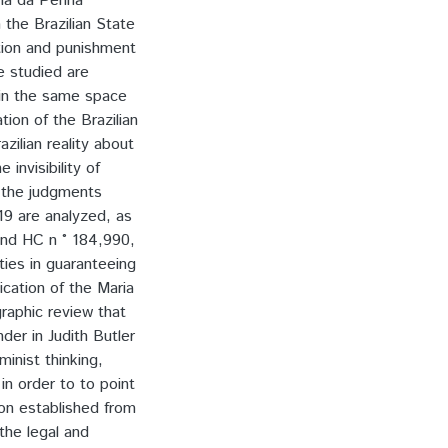
ria da Penha
 the Brazilian State
ation and punishment
e studied are
 in the same space
on of the Brazilian
zilian reality about
invisibility of
f the judgments
19 are analyzed, as
and HC n ° 184,990,
ities in guaranteeing
lication of the Maria
graphic review that
der in Judith Butler
minist thinking,
in order to to point
ion established from
the legal and