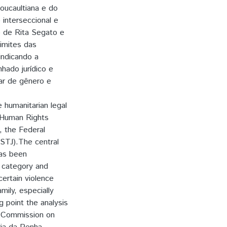
oucaultiana e do
interseccional e
o de Rita Segato e
limites das
indicando a
hado jurídico e
iar de gênero e
 humanitarian legal
 Human Rights
, the Federal
STJ).The central
has been
s category and
certain violence
mily, especially
g point the analysis
n Commission on