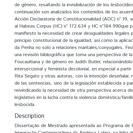
de género, resaltando la invisibilización de los lesbocídios
continuación son analizados los contenidos de los acuerd
Acción Declaratoria de Constitucionalidad (ADC) n° 19, 
al Habeas Corpus (HC) n° 172.634 y HC n°184.990que 
manifiesto la necesidad de crear desigualdades legales p
principio constitucional de la igualdad, así como la aplicac
da Penha no solo a relaciones maritales/conyugales. Fin
una revisión bibliográfica que toma una perspectiva de la
Foucaultiana y de género en Judith Butler, relacionándol
interseccional y feminista decolonial, en especial a part
Rita Segato y otras autoras, con la intención deseñalar, n
de las sentencias, sino de la legislación establecida a pa
reivindicando la necesidad de otra perspectiva acerca del
legislativo en la lucha contra la violencia doméstica/fami
lesbocida.
Description
Dissertação de Mestrado apresentada ao Programa de
Integração Contemporânea da América Latina, na linha de