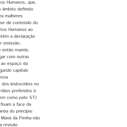
eitos Humanos, que,
no âmbito definido
tra mulheres
lise de conteúdo do
eitos Humanos ao
btém a declaração
or omissão,
e então marido.
gar com outras
 ao espaço da
gundo capítulo
ência
e dos lesbocídios no
rdãos proferidos à
 bem como pelo STJ
fixam a face da
tia do princípio
i Maria da Penha não
a revisão