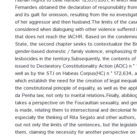
Human Rights to case number 12,051/2001, in which Ma
Fernandes obtained the declaration of responsibility from
and its guilt for omission, resulting from the no investig
of her aggressor and then husband.The limits of the cas
considered when dialoguing with other violence suffered
that does not reach the IACHR. Based on the condemnati
State, the second chapter seeks to contextualize the Bra
gender-based domestic / family violence, emphasizing the 
lesbocides in the territory.Subsequently, the contents o
issued to Declaratory Constitutionality Action (ADC) n ° 
well as by the STJ on Habeas Corpus(HC) n ° 172,634, 
which establish the need for the creation of legal inequal
the constitutional principle of equality, as well as the app
da Penha law, not only to marital relations.Finally, abiblio
takes a perspective on the Foucaultian sexuality, and gen
is made, relating them to intersectional and decolonial fe
especially the thinking of Rita Segato and other authors, 
out not only the limits of the sentences, but the legislat
them, claiming the necessity for another perspective on 