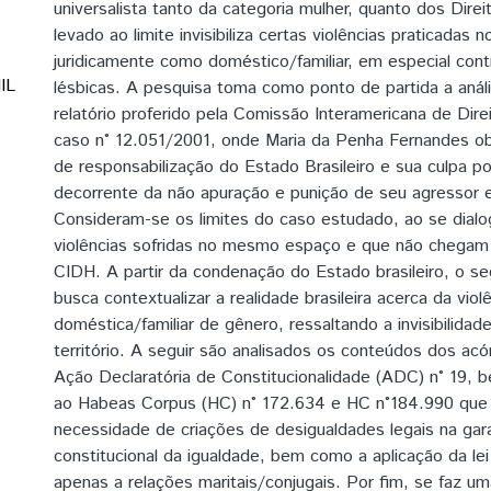
universalista tanto da categoria mulher, quanto dos Dir
levado ao limite invisibiliza certas violências praticadas 
juridicamente como doméstico/familiar, em especial con
IL
lésbicas. A pesquisa toma como ponto de partida a aná
relatório proferido pela Comissão Interamericana de Dir
caso n° 12.051/2001, onde Maria da Penha Fernandes o
de responsabilização do Estado Brasileiro e sua culpa p
decorrente da não apuração e punição de seu agressor 
Consideram-se os limites do caso estudado, ao se dialo
violências sofridas no mesmo espaço e que não chegam
CIDH. A partir da condenação do Estado brasileiro, o se
busca contextualizar a realidade brasileira acerca da viol
doméstica/familiar de gênero, ressaltando a invisibilidad
território. A seguir são analisados os conteúdos dos acó
Ação Declaratória de Constitucionalidade (ADC) n° 19,
ao Habeas Corpus (HC) n° 172.634 e HC n°184.990 que 
necessidade de criações de desigualdades legais na garan
constitucional da igualdade, bem como a aplicação da le
apenas a relações maritais/conjugais. Por fim, se faz um