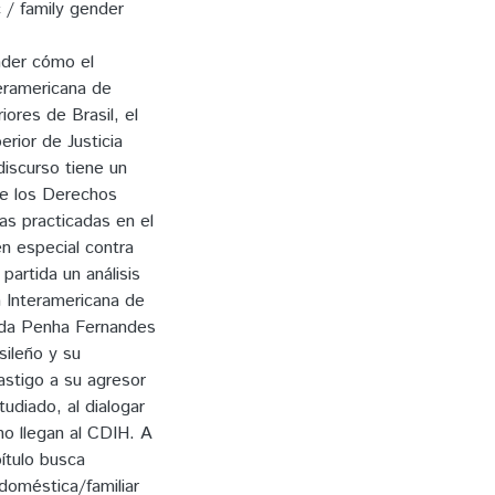
 / family gender
der cómo el
teramericana de
ores de Brasil, el
erior de Justicia
discurso tiene un
de los Derechos
ias practicadas en el
n especial contra
partida un análisis
n Interamericana de
 da Penha Fernandes
sileño y su
castigo a su agresor
udiado, al dialogar
no llegan al CDIH. A
ítulo busca
 doméstica/familiar