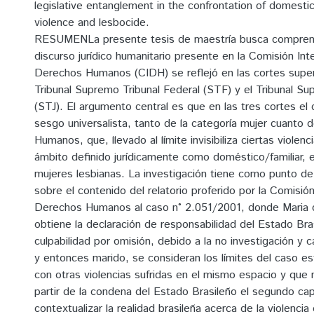
legislative entanglement in the confrontation of domestic
violence and lesbocide.
RESUMENLa presente tesis de maestría busca compren
discurso jurídico humanitario presente en la Comisión In
Derechos Humanos (CIDH) se reflejó en las cortes superi
Tribunal Supremo Tribunal Federal (STF) y el Tribunal Sup
(STJ). El argumento central es que en las tres cortes el 
sesgo universalista, tanto de la categoría mujer cuanto 
Humanos, que, llevado al límite invisibiliza ciertas violenc
ámbito definido jurídicamente como doméstico/familiar, e
mujeres lesbianas. La investigación tiene como punto de 
sobre el contenido del relatorio proferido por la Comisió
Derechos Humanos al caso n° 2.051/2001, donde Maria
obtiene la declaración de responsabilidad del Estado Bra
culpabilidad por omisión, debido a la no investigación y 
y entonces marido, se consideran los límites del caso est
con otras violencias sufridas en el mismo espacio y que 
partir de la condena del Estado Brasileño el segundo cap
contextualizar la realidad brasileña acerca de la violencia