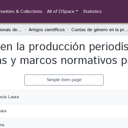
nities & Collections
All of DSpace
Statistics
Jornadas Internacionais de Problemas Latino-Americanos
Artigos científicos
Cuotas de género en la producción periodística y de ficción. Propuestas teóricas y marcos normativos para e
n la producción periodíst
as y marcos normativos p
Simple item page
ncia Laura
lara
na