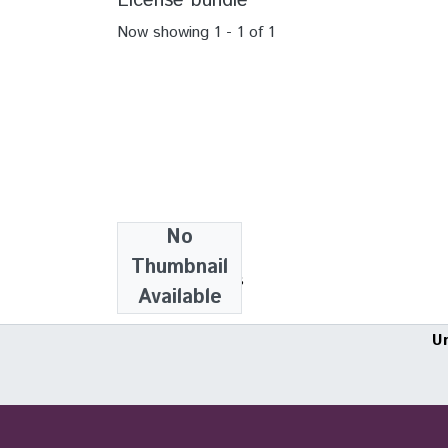
License bundle
Now showing
1 - 1 of 1
No
Collections
Thumbnail
Artigos científicos
Available
U