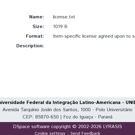
Name:
license.txt
Size:
1019 B
Format:
Item-specific license agreed upon to 
Description:
niversidade Federal da Integração Latino-Americana - UNI
Avenida Tarquínio Joslin dos Santos, 1000 - Polo Universitário
CEP: 85870-650 | Foz do Iguaçu - Paraná
DSpace software
copyright © 2002-2026
LYRASIS
Cookie settings
Send Feedback