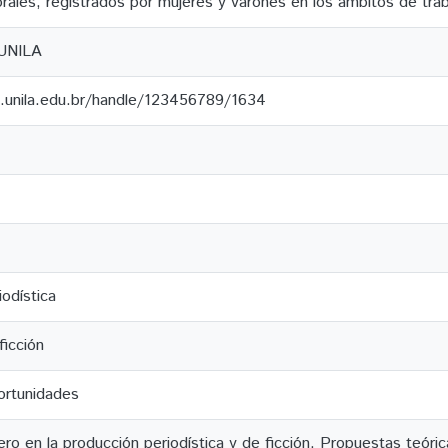
rales, registrados por mujeres y varones en los ámbitos de trab
 UNILA
.unila.edu.br/handle/123456789/1634
odística
ficción
ortunidades
ro en la producción periodística y de ficción. Propuestas teóri