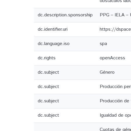
obstáculos labo
dc.description.sponsorship
PPG – IELA –
dc.identifier.uri
https://dspace
dc.language.iso
spa
dc.rights
openAccess
dc.subject
Género
dc.subject
Producción peri
dc.subject
Producción de 
dc.subject
Igualdad de op
Cuotas de géne