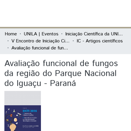
(current)
Log In
Communities & Collections
Home
UNILA | Eventos
Iniciação Científica da UNILA (IC)
V Encontro de Iniciação Científica e I Encontro Anual de Iniciação ao Desenvolvimento Tecnológico e Inovação
IC - Artigos científicos
All of DSpace
Avaliação funcional de fungos da região do Parque Nacional do Iguaçu - Paraná
Statistics
Avaliação funcional de fungos
da região do Parque Nacional
do Iguaçu - Paraná