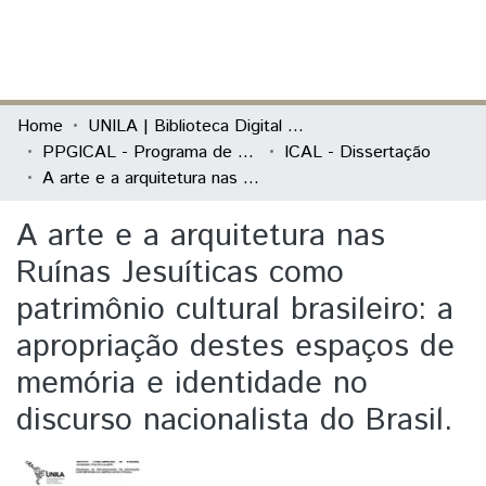
(current)
Log In
Communities & Collections
Home
UNILA | Biblioteca Digital de Dissertações e Teses
PPGICAL - Programa de Pós-Graduação em Integração Contemporânea da América Latina
ICAL - Dissertação
All of DSpace
A arte e a arquitetura nas Ruínas Jesuíticas como patrimônio cultural brasileiro: a apropriação destes espaços de memória e identidade no discurso nacionalista do Brasil.
Statistics
A arte e a arquitetura nas
Ruínas Jesuíticas como
patrimônio cultural brasileiro: a
apropriação destes espaços de
memória e identidade no
discurso nacionalista do Brasil.