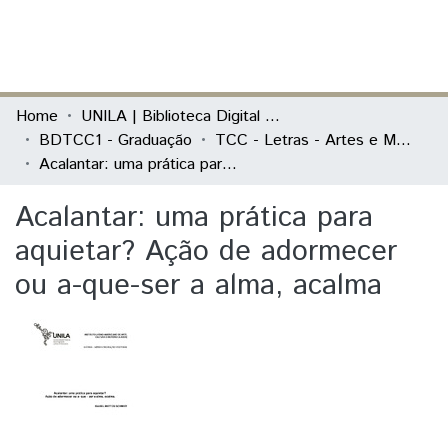
(current)
Log In
Communities & Collections
Home
UNILA | Biblioteca Digital de Trabalhos de Conclusão de Curso
BDTCC1 - Graduação
TCC - Letras - Artes e Mediação Cultural
All of DSpace
Acalantar: uma prática para aquietar? Ação de adormecer ou a-que-ser a alma, acalma
Statistics
Acalantar: uma prática para
aquietar? Ação de adormecer
ou a-que-ser a alma, acalma