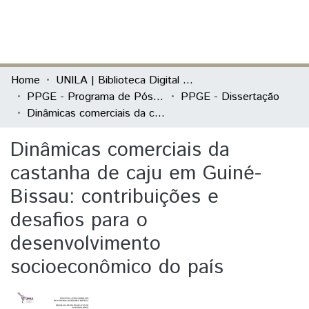
(current)
Log In
Communities & Collections
Home
UNILA | Biblioteca Digital de Dissertações e Teses
PPGE - Programa de Pós-Graduação em Economia
PPGE - Dissertação
All of DSpace
Dinâmicas comerciais da castanha de caju em Guiné-Bissau: contribuições e desafios para o desenvolvimento socioeconômico do país
Statistics
Dinâmicas comerciais da
castanha de caju em Guiné-
Bissau: contribuições e
desafios para o
desenvolvimento
socioeconômico do país