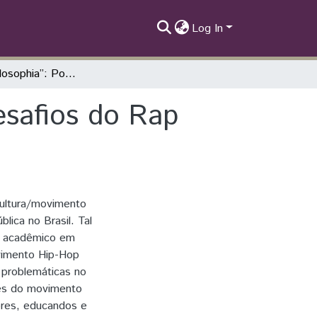
Log In
“Ritmo & Philosophia”: Potencialidades e Desafios do Rap como Ferramenta Pedagógica
esafios do Rap
cultura/movimento
ica no Brasil. Tal
um acadêmico em
ovimento Hip-Hop
 problemáticas no
res do movimento
ores, educandos e