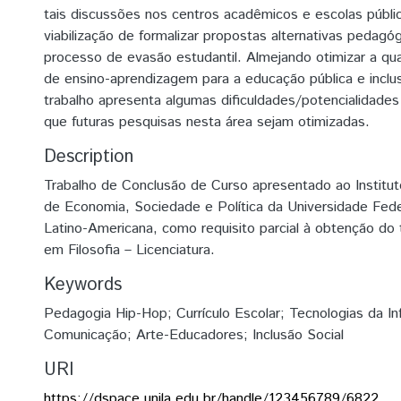
tais discussões nos centros acadêmicos e escolas públi
viabilização de formalizar propostas alternativas pedagó
processo de evasão estudantil. Almejando otimizar a qu
de ensino-aprendizagem para a educação pública e inclus
trabalho apresenta algumas dificuldades/potencialidade
que futuras pesquisas nesta área sejam otimizadas.
Description
Trabalho de Conclusão de Curso apresentado ao Institu
de Economia, Sociedade e Política da Universidade Fede
Latino-Americana, como requisito parcial à obtenção do t
em Filosofia – Licenciatura.
Keywords
Pedagogia Hip-Hop; Currículo Escolar; Tecnologias da I
Comunicação; Arte-Educadores; Inclusão Social
URI
https://dspace.unila.edu.br/handle/123456789/6822