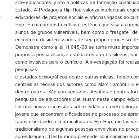
arte-educadores, junto a políticas de formação continu
Estado. A Pedagogia Hip-Hop valoriza intelectuais orgâ
a -
educadores de projetos sociais e oficinas ligadas ao cu
Hop. É uma proposta crítica e estética que visa a autono
alunos de grupos vulneráveis, bem como o “resgate” de
encontrem desinteressados de seu próprio processo de
Demonstra como a lei 11.645/08 se torna muito importan
proposta possa alcançar estudantes afro brasileiros, par
como invisíveis para o currículo. A investigação foi reali
pesquisas
e estudos bibliográficos dentre outras mídias, tendo co
centrais as teorias dos autores como Marc Lamont Hill 
dentre outros. São apresentados desafios e pontos for
pesquisas de educadores que atuam neste campo educa
suscitar novas discussões sobre didática e metodologia
jovens que encontram dificuldades no processo de apr
tabus elucidando a contracultura do Hip-Hop, muitas ve
tradicionalismo de algumas pessoas envolvidas no proce
aprendizagem. Deste modo pretende abrir caminho e co