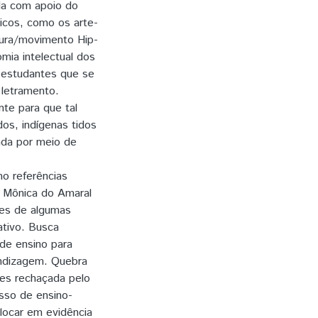
ada com apoio do
nicos, como os arte-
ltura/movimento Hip-
mia intelectual dos
 estudantes que se
 letramento.
te para que tal
dos, indígenas tidos
zada por meio de
mo referências
e Mônica do Amaral
tes de algumas
tivo. Busca
 de ensino para
endizagem. Quebra
zes rechaçada pelo
sso de ensino-
locar em evidência