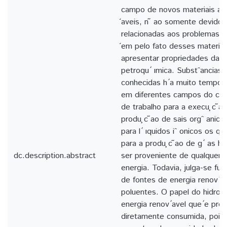
campo de novos materiais a p
́aveis, n ̃ ao somente devido 
relacionadas aos problemas 
́em pelo fato desses materia
apresentar propriedades daq
petroqu ́ ımica. Substˆancias iˆ
conhecidas h ́a muito tempo e
em diferentes campos do con
de trabalho para a execu ̧c ̃a
produ ̧c ̃ao de sais orgˆ anico
para l ́ ıquidos iˆ onicos os q
para a produ ̧c ̃ao de g ́ as 
dc.description.abstract
ser proveniente de qualquer f
energia. Todavia, julga-se fund
de fontes de energia renov ́av
poluentes. O papel do hidrogˆ
energia renov ́avel que ́e pro
diretamente consumida, pois 