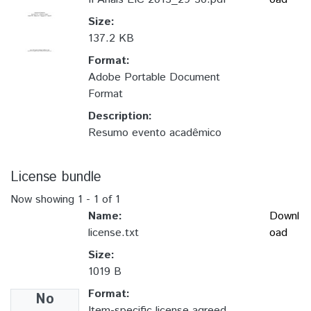
Size:
137.2 KB
Format:
Adobe Portable Document
Format
Description:
Resumo evento acadêmico
License bundle
Now showing
1 - 1 of 1
Name:
Downl
license.txt
oad
Size:
1019 B
Format:
No
Item-specific license agreed