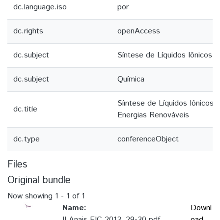
dc.language.iso
por
dc.rights
openAccess
dc.subject
Síntese de Líquidos Iônicos
dc.subject
Química
Síıntese de Líquidos Iônicos 
dc.title
Energias Renováveis
dc.type
conferenceObject
Files
Original bundle
Now showing
1 - 1 of 1
Name:
Downl
II Anais EIC 2013_29-30.pdf
oad