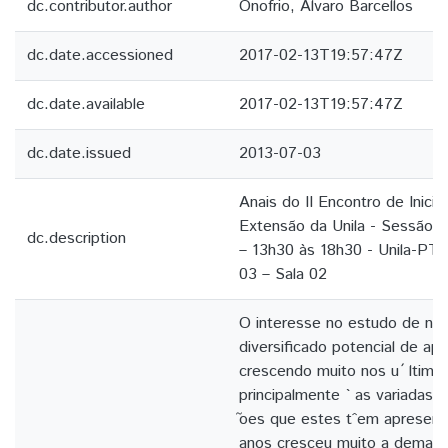
dc.contributor.author
Onofrio, Alvaro Barcellos
dc.date.accessioned
2017-02-13T19:57:47Z
dc.date.available
2017-02-13T19:57:47Z
dc.date.issued
2013-07-03
Anais do II Encontro de Inicia
Extensão da Unila - Sessão 
dc.description
– 13h30 às 18h30 - Unila-PTI
03 – Sala 02
O interesse no estudo de n
diversificado potencial de apl
crescendo muito nos u ́ ltimo
principalmente ` as variadas e
̃oes que estes tˆem apresenta
anos cresceu muito a demand