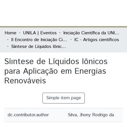
(current)
Log In
Communities & Collections
Home
UNILA | Eventos
Iniciação Científica da UNILA (IC)
II Encontro de Iniciação Científica da Unila "Resultados em debate"
IC - Artigos científicos
All of DSpace
Síıntese de Líquidos Iônicos para Aplicação em Energias Renováveis
Statistics
Síıntese de Líquidos Iônicos
para Aplicação em Energias
Renováveis
Simple item page
dc.contributor.author
Silva, Jhony Rodrigo da