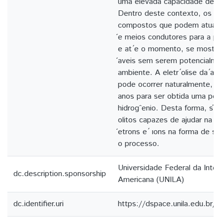
uma elevada capacidade de a
Dentro deste contexto, os l ́ ı
compostos que podem atuar d
́e meios condutores para a pro
e at ́e o momento, se most
́aveis sem serem potencialm
ambiente. A eletr ́olise da ́a
pode ocorrer naturalmente, m
anos para ser obtida uma pequ
hidrogˆenio. Desta forma, s ̃ ao
olitos capazes de ajudar na c
́etrons e ́ ıons na forma de solu
o processo.
Universidade Federal da Integ
dc.description.sponsorship
Americana (UNILA)
dc.identifier.uri
https://dspace.unila.edu.br