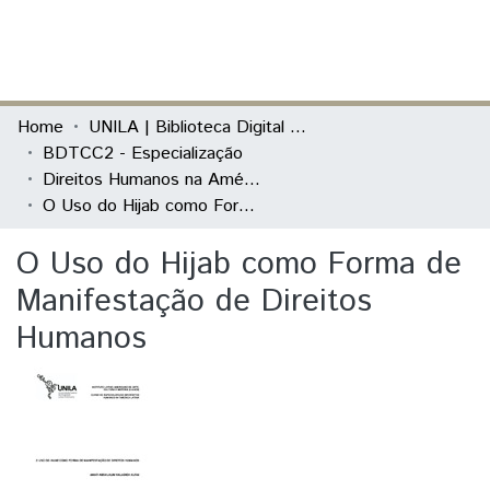
(current)
Log In
Communities & Collections
Home
UNILA | Biblioteca Digital de Trabalhos de Conclusão de Curso
BDTCC2 - Especialização
All of DSpace
Direitos Humanos na América Latina
O Uso do Hijab como Forma de Manifestação de Direitos Humanos
Statistics
O Uso do Hijab como Forma de
Manifestação de Direitos
Humanos