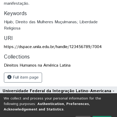
manifestação.
Keywords
Hijab; Direito das Mulheres Muçulmanas; Liberdade
Religiosa
URI
https://dspace.unila.edu.br/handle/123456789/7004
Collections
Direitos Humanos na América Latina
Full item page
Universidade Federal da Integração Latino-Americana -
UNILA
We collect and process your personal information for the
Avenida Tarquínio Joslin dos Santos, 1000 - Polo Universitário
following purposes:
Authentication, Preferences,
Acknowledgement and Statistics
.
CEP: 85870-650 | Foz do Iguaçu - Paraná