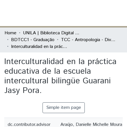
(current)
Log In
Communities & Collections
Home
UNILA | Biblioteca Digital de Trabalhos de Conclusão de Curso
BDTCC1 - Graduação
TCC - Antropologia - Diversidade Cultural Latino-Americana
All of DSpace
Interculturalidad en la práctica educativa de la escuela intercultural bilingüe Guarani Jasy Pora.
Statistics
Interculturalidad en la práctica
educativa de la escuela
intercultural bilingüe Guarani
Jasy Pora.
Simple item page
dc.contributor.advisor
Araújo, Danielle Michelle Moura d