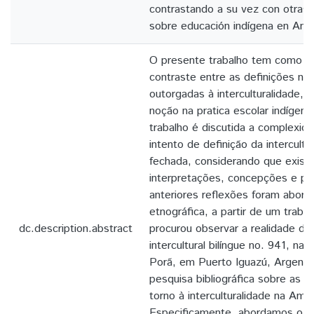
contrastando a su vez con otras in
sobre educación indígena en Amér
O presente trabalho tem como obj
contraste entre as definições nor
outorgadas à interculturalidade, 
noção na pratica escolar indígena
trabalho é discutida a complexid
intento de definição da intercult
fechada, considerando que exist
interpretações, concepções e pra
anteriores reflexões foram abor
etnográfica, a partir de um trab
dc.description.abstract
procurou observar a realidade da
intercultural bilíngue no. 941, na 
Porã, em Puerto Iguazú, Argenti
pesquisa bibliográfica sobre as 
torno à interculturalidade na Amér
Especificamente, abordamos o ca