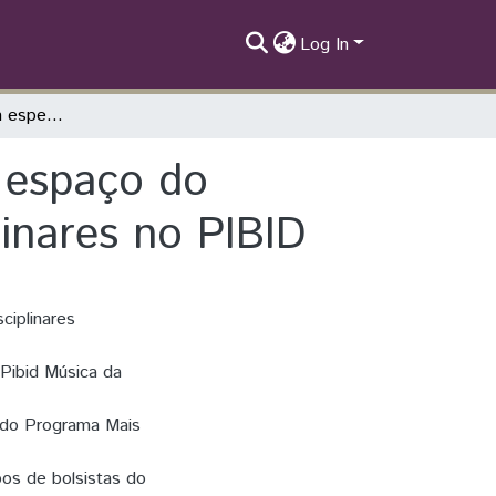
Log In
A construção de um espetáculo musical no espaço do programa mais educação: ações interdisciplinares no PIBID
 espaço do
inares no PIBID
ciplinares
Pibid Música da
 do Programa Mais
os de bolsistas do