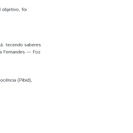
objetivo, foi
ná: tecendo saberes
sta Fernandes — Foz
ocência (Pibid)
,