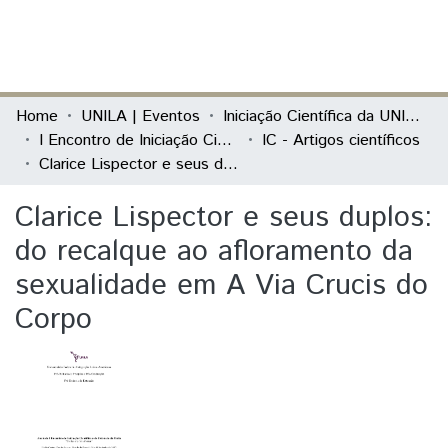
(current)
Log In
Communities & Collections
Home
UNILA | Eventos
Iniciação Científica da UNILA (IC)
I Encontro de Iniciação Científica e de Extensão da Unila "Conhecer e Transformar"
IC - Artigos científicos
All of DSpace
Clarice Lispector e seus duplos: do recalque ao afloramento da sexualidade em A Via Crucis do Corpo
Statistics
Clarice Lispector e seus duplos:
do recalque ao afloramento da
sexualidade em A Via Crucis do
Corpo