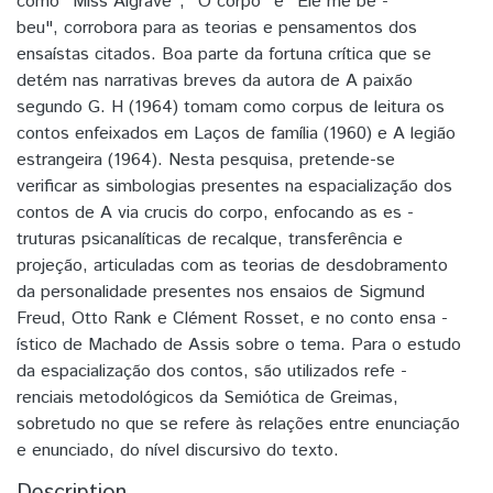
como "Miss Algrave", "O corpo" e "Ele me be -
beu", corrobora para as teorias e pensamentos dos
ensaístas citados. Boa parte da fortuna crítica que se
detém nas narrativas breves da autora de A paixão
segundo G. H (1964) tomam como corpus de leitura os
contos enfeixados em Laços de família (1960) e A legião
estrangeira (1964). Nesta pesquisa, pretende-se
verificar as simbologias presentes na espacialização dos
contos de A via crucis do corpo, enfocando as es -
truturas psicanalíticas de recalque, transferência e
projeção, articuladas com as teorias de desdobramento
da personalidade presentes nos ensaios de Sigmund
Freud, Otto Rank e Clément Rosset, e no conto ensa -
ístico de Machado de Assis sobre o tema. Para o estudo
da espacialização dos contos, são utilizados refe -
renciais metodológicos da Semiótica de Greimas,
sobretudo no que se refere às relações entre enunciação
e enunciado, do nível discursivo do texto.