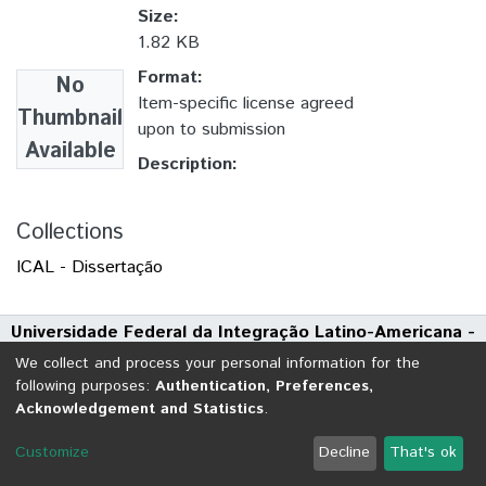
Size:
1.82 KB
Format:
No
Item-specific license agreed
Thumbnail
upon to submission
Available
Description:
Collections
ICAL - Dissertação
Universidade Federal da Integração Latino-Americana -
UNILA
We collect and process your personal information for the
Avenida Tarquínio Joslin dos Santos, 1000 - Polo Universitário
following purposes:
Authentication, Preferences,
Acknowledgement and Statistics
.
CEP: 85870-650 | Foz do Iguaçu - Paraná
DSpace software
copyright © 2002-2026
LYRASIS
Customize
Decline
That's ok
Cookie settings
Send Feedback