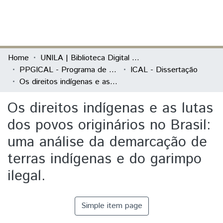
(current)
Log In
Communities & Collections
Home
UNILA | Biblioteca Digital de Dissertações e Teses
PPGICAL - Programa de Pós-Graduação em Integração Contemporânea da América Latina
ICAL - Dissertação
All of DSpace
Os direitos indígenas e as lutas dos povos originários no Brasil: uma análise da demarcação de terras indígenas e do garimpo ilegal.
Statistics
Os direitos indígenas e as lutas
dos povos originários no Brasil:
uma análise da demarcação de
terras indígenas e do garimpo
ilegal.
Simple item page