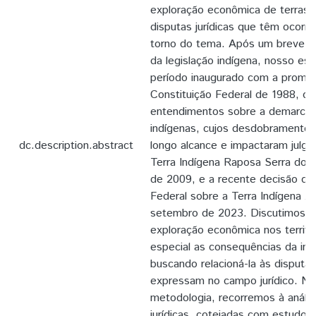
exploração econômica de terras i
disputas jurídicas que têm ocorri
torno do tema. Após um breve re
da legislação indígena, nosso est
período inaugurado com a promu
Constituição Federal de 1988, q
entendimentos sobre a demarcaç
indígenas, cujos desdobramentos
dc.description.abstract
longo alcance e impactaram jul
Terra Indígena Raposa Serra do 
de 2009, e a recente decisão do
Federal sobre a Terra Indígena X
setembro de 2023. Discutimos, 
exploração econômica nos territ
especial as consequências da in
buscando relacioná-la às disput
expressam no campo jurídico. No
metodologia, recorremos à anális
jurídicas, cotejadas com estudos