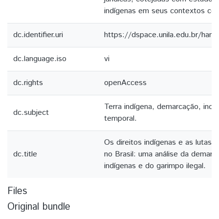
indígenas em seus contextos co
dc.identifier.uri
https://dspace.unila.edu.br/ha
dc.language.iso
vi
dc.rights
openAccess
Terra indígena, demarcação, indi
dc.subject
temporal.
Os direitos indígenas e as lutas 
dc.title
no Brasil: uma análise da demarc
indígenas e do garimpo ilegal.
Files
Original bundle