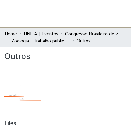
(current)
Log In
Communities & Collections
Home
UNILA | Eventos
Congresso Brasileiro de Zoologia
Zoologia - Trabalho publicado em Evento
Outros
All of DSpace
Outros
Statistics
Files