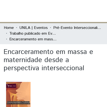
(current)
Log In
Communities & Collections
Home
UNILA | Eventos
Pré-Evento Interseccionalidade e Fronteiras
Trabalho publicado em Evento
All of DSpace
Encarceramento em massa e maternidade desde a perspectiva interseccional
Statistics
Encarceramento em massa e
maternidade desde a
perspectiva interseccional