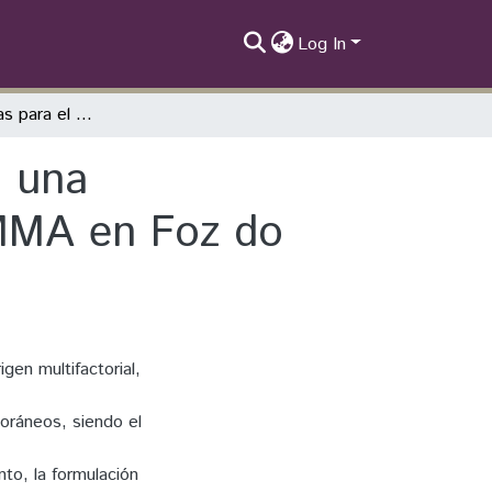
Log In
Políticas Públicas para el Cambio Climático: una Aproximación desde la Construcción del PMMA en Foz do Iguaçu
: una
PMMA en Foz do
en multifactorial,
oráneos, siendo el
to, la formulación