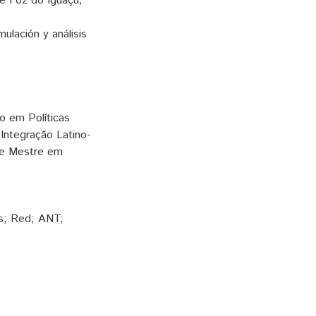
e Foz do Iguaçu,
ulación y análisis
 em Políticas
Integração Latino-
 de Mestre em
res; Red; ANT;