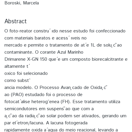
Boroski, Marcela
Abstract
O foto-reator constru ́ ıdo nesse estudo foi confeccionado
com materiais baratos e acess ́ ıveis no
mercado e permite o tratamento de at ́e 1L de solu ̧c ̃ao
contaminante. O corante Azul Marinho
Drimarene X-GN 150 que ́e um composto biorecalcitrante e
altamente t ́
oxico foi selecionado
como substˆ
ancia modelo. O Processo Avan ̧cado de Oxida ̧c ̃
ao (PAO) estudado foi o processo de
fotocat ́alise heterogˆenea (FH). Esse tratamento utiliza
semicondutores em suspens ̃ao que com a
a ̧c ̃ao da radia ̧c ̃ao solar podem ser ativados, gerando um
par el ́etron/lacuna. A lacuna fotogerada
rapidamente oxida a ́agua do meio reacional, levando a