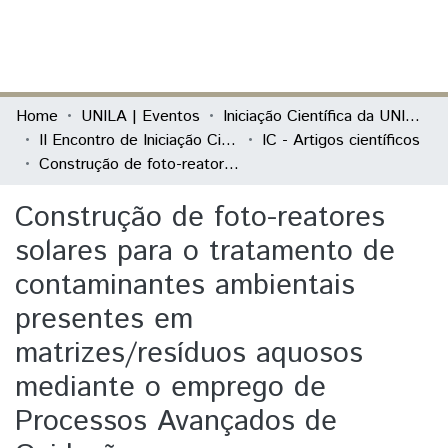
(current)
Log In
Communities & Collections
Home
UNILA | Eventos
Iniciação Científica da UNILA (IC)
II Encontro de Iniciação Científica da Unila "Resultados em debate"
IC - Artigos científicos
All of DSpace
Construção de foto-reatores solares para o tratamento de contaminantes ambientais presentes em matrizes/resíduos aquosos mediante o emprego de Processos Avançados de Oxidação
Statistics
Construção de foto-reatores
solares para o tratamento de
contaminantes ambientais
presentes em
matrizes/resíduos aquosos
mediante o emprego de
Processos Avançados de