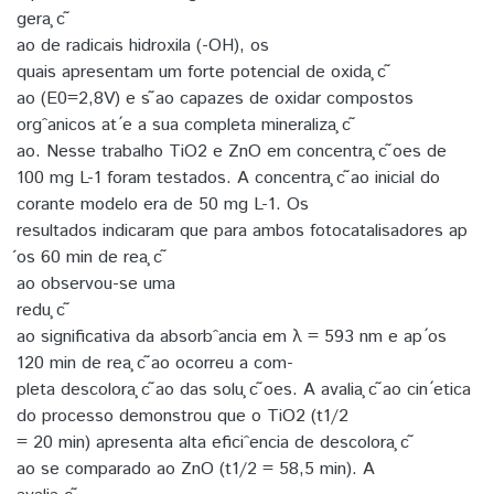
gera ̧c ̃
ao de radicais hidroxila (-OH), os
quais apresentam um forte potencial de oxida ̧c ̃
ao (E0=2,8V) e s ̃ao capazes de oxidar compostos
orgˆanicos at ́e a sua completa mineraliza ̧c ̃
ao. Nesse trabalho TiO2 e ZnO em concentra ̧c ̃oes de
100 mg L-1 foram testados. A concentra ̧c ̃ao inicial do
corante modelo era de 50 mg L-1. Os
resultados indicaram que para ambos fotocatalisadores ap
́os 60 min de rea ̧c ̃
ao observou-se uma
redu ̧c ̃
ao significativa da absorbˆancia em λ = 593 nm e ap ́os
120 min de rea ̧c ̃ao ocorreu a com-
pleta descolora ̧c ̃ao das solu ̧c ̃oes. A avalia ̧c ̃ao cin ́etica
do processo demonstrou que o TiO2 (t1/2
= 20 min) apresenta alta eficiˆencia de descolora ̧c ̃
ao se comparado ao ZnO (t1/2 = 58,5 min). A