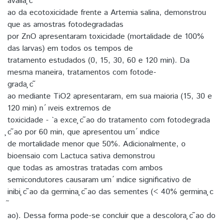
avalia ̧c ̃
ao da ecotoxicidade frente a Artemia salina, demonstrou
que as amostras fotodegradadas
por ZnO apresentaram toxicidade (mortalidade de 100%
das larvas) em todos os tempos de
tratamento estudados (0, 15, 30, 60 e 120 min). Da
mesma maneira, tratamentos com fotode-
grada ̧c ̃
ao mediante TiO2 apresentaram, em sua maioria (15, 30 e
120 min) n ́ ıveis extremos de
toxicidade - `a exce ̧c ̃ao do tratamento com fotodegrada
̧c ̃ao por 60 min, que apresentou um ́ ındice
de mortalidade menor que 50%. Adicionalmente, o
bioensaio com Lactuca sativa demonstrou
que todas as amostras tratadas com ambos
semicondutores causaram um ́ ındice significativo de
inibi ̧c ̃ao da germina ̧c ̃ao das sementes (< 40% germina ̧c
ao). Dessa forma pode-se concluir que a descolora ̧c ̃ao do