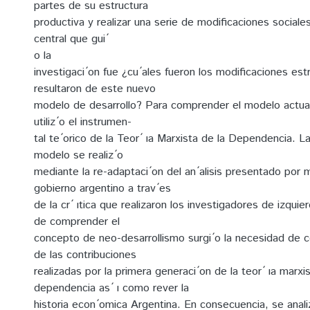
partes de su estructura
productiva y realizar una serie de modificaciones sociales
central que gui ́
o la
investigaci ́on fue ¿cu ́ales fueron los modificaciones es
resultaron de este nuevo
modelo de desarrollo? Para comprender el modelo actual
utiliz ́o el instrumen-
tal te ́orico de la Teor ́ ıa Marxista de la Dependencia. La
modelo se realiz ́o
mediante la re-adaptaci ́on del an ́alisis presentado por
gobierno argentino a trav ́es
de la cr ́ ıtica que realizaron los investigadores de izqui
de comprender el
concepto de neo-desarrollismo surgi ́o la necesidad de
de las contribuciones
realizadas por la primera generaci ́on de la teor ́ ıa marxi
dependencia as ́ ı como rever la
historia econ ́omica Argentina. En consecuencia, se analiz