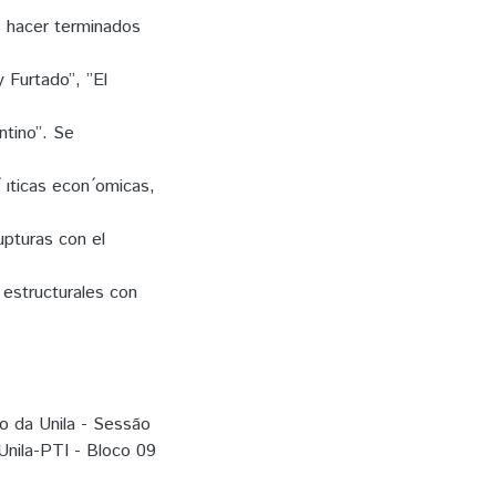
os hacer terminados
 Furtado”, ”El
ntino”. Se
 ıticas econ ́omicas,
upturas con el
 estructurales con
ão da Unila - Sessão
Unila-PTI - Bloco 09