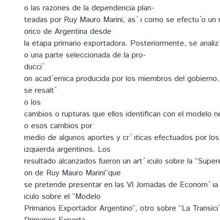
o las razones de la dependencia plan-
teadas por Ruy Mauro Marini, as ́ ı como se efectu ́o un re
orico de Argentina desde
la etapa primario exportadora. Posteriormente, se analiz 
o una parte seleccionada de la pro-
ducci ́
on acad ́emica producida por los miembros del gobierno.
se resalt ́
o los
cambios o rupturas que ellos identifican con el modelo neo
o esos cambios por
medio de algunos aportes y cr ́ ıticas efectuados por l
izquierda argentinos. Los
resultado alcanzados fueron un art ́ ıculo sobre la ”Supere
on de Ruy Mauro Marini”que
se pretende presentar en las VI Jornadas de Econom ́ ıa Cr 
ıculo sobre el ”Modelo
Primarios Exportador Argentino”, otro sobre ”La Transici