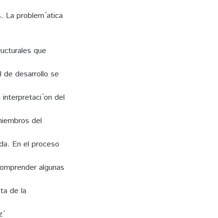
. La problem ́atica
tructurales que
 de desarrollo se
 interpretaci ́on del
 miembros del
erda. En el proceso
 comprender algunas
sta de la
 ́