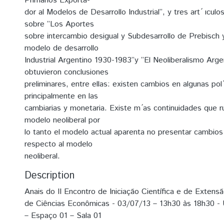
Primarios Exporta-
dor al Modelos de Desarrollo Industrial”, y tres art ́ ıcul
sobre ”Los Aportes
sobre intercambio desigual y Subdesarrollo de Prebisch y
modelo de desarrollo
Industrial Argentino 1930-1983”y ”El Neoliberalismo Arge
obtuvieron conclusiones
preliminares, entre ellas: existen cambios en algunas pol ́
principalmente en las
cambiarias y monetaria. Existe m ́as continuidades que r
modelo neoliberal por
lo tanto el modelo actual aparenta no presentar cambios
respecto al modelo
neoliberal.
Description
Anais do II Encontro de Iniciação Científica e de Extens
de Ciências Econômicas - 03/07/13 – 13h30 às 18h30 - 
– Espaço 01 – Sala 01