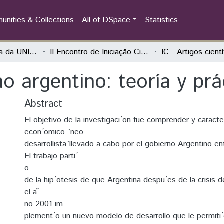
nities & Collections
All of DSpace
Statistics
Iniciação Científica da UNILA (IC)
II Encontro de Iniciação Científica da Unila "Resultados em debate"
IC - Artigos cient
mo argentino: teoría y prá
Abstract
El objetivo de la investigaci ́on fue comprender y caracte
econ ́omico ”neo-
desarrollista”llevado a cabo por el gobierno Argentino en
El trabajo parti ́
o
de la hip ́otesis de que Argentina despu ́es de la crisis d
el a ̃
no 2001 im-
plement ́o un nuevo modelo de desarrollo que le permiti 