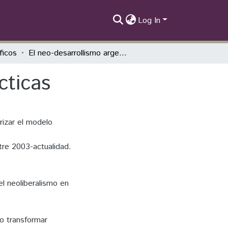
Log In
íficos
El neo-desarrollismo argentino: teoría y prácticas
cticas
rizar el modelo
tre 2003-actualidad.
el neoliberalismo en
́o transformar