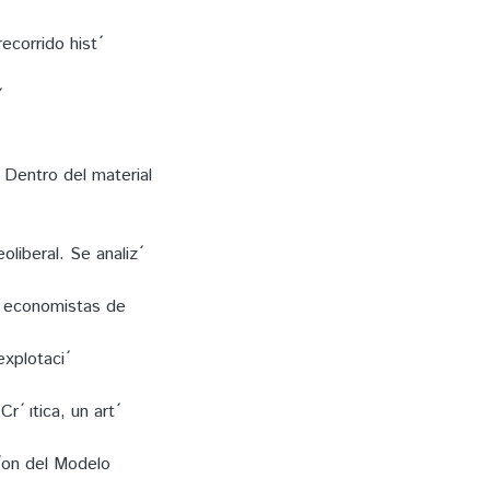
corrido hist ́
́
 Dentro del material
liberal. Se analiz ́
os economistas de
xplotaci ́
́ ıtica, un art ́
 ́on del Modelo