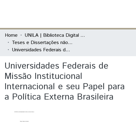
(current)
Log In
Communities & Collections
Home
UNILA | Biblioteca Digital de Dissertações e Teses
Teses e Dissertações não defendidas na Unila
All of DSpace
Universidades Federais de Missão Institucional Internacional e seu Papel para a Política Externa Brasileira
Statistics
Universidades Federais de
Missão Institucional
Internacional e seu Papel para
a Política Externa Brasileira