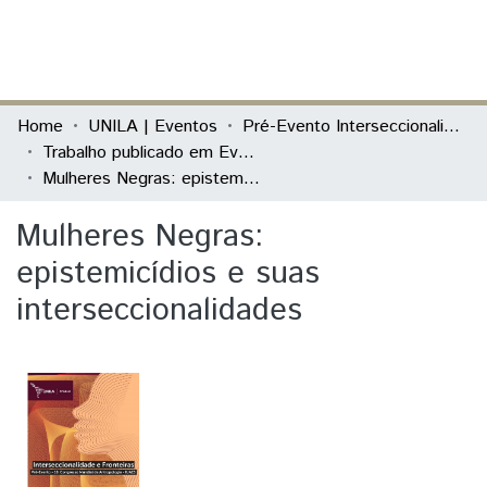
(current)
Log In
Communities & Collections
Home
UNILA | Eventos
Pré-Evento Interseccionalidade e Fronteiras
Trabalho publicado em Evento
All of DSpace
Mulheres Negras: epistemicídios e suas interseccionalidades
Statistics
Mulheres Negras:
epistemicídios e suas
interseccionalidades