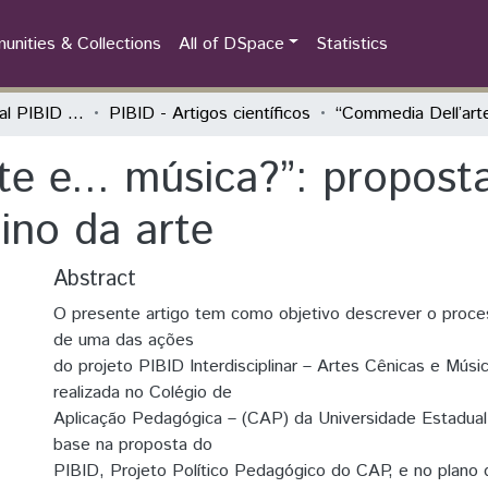
nities & Collections
All of DSpace
Statistics
Seminário Estadual PIBID do Paraná: tecendo saberes (PIBID)
PIBID - Artigos científicos
e e... música?”: proposta 
ino da arte
Abstract
O presente artigo tem como objetivo descrever o proce
de uma das ações
do projeto PIBID Interdisciplinar – Artes Cênicas e Músi
realizada no Colégio de
Aplicação Pedagógica – (CAP) da Universidade Estadua
base na proposta do
PIBID, Projeto Político Pedagógico do CAP, e no plano 