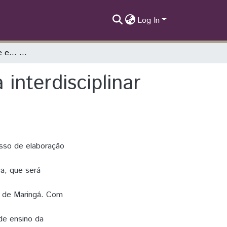
Log In
“Commedia Dell’arte e... música?”: proposta interdisciplinar voltada para o ensino da arte
interdisciplinar
sso de elaboração
ca, que será
l de Maringá. Com
de ensino da