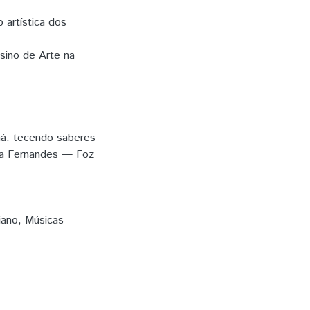
 artística dos
nsino de Arte na
ná: tecendo saberes
sta Fernandes — Foz
iano
,
Músicas