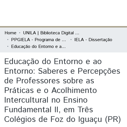
(current)
Log In
Communities & Collections
Home
UNILA | Biblioteca Digital de Dissertações e Teses
PPGIELA - Programa de Pós-Graduação Interdisciplinar em Estudos Latino-Americanos
IELA - Dissertação
All of DSpace
Educação do Entorno e ao Entorno: Saberes e Percepções de Professores sobre as Práticas e o Acolhimento Intercultural no Ensino Fundamental II, em Três Colégios de Foz do Iguaçu (PR)
Statistics
Educação do Entorno e ao
Entorno: Saberes e Percepções
de Professores sobre as
Práticas e o Acolhimento
Intercultural no Ensino
Fundamental II, em Três
Colégios de Foz do Iguaçu (PR)