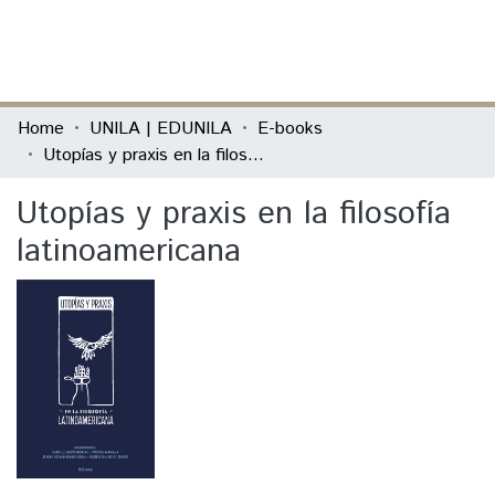
(current)
Log In
Communities & Collections
Home
UNILA | EDUNILA
E-books
Utopías y praxis en la filosofía latinoamericana
All of DSpace
Utopías y praxis en la filosofía
Statistics
latinoamericana