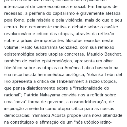
internacional de crise econômica e social. Em tempos de
recessão, a periferia do capitalismo é gravemente afetada
pela fome, pela miséria e pela violência, mais do que o seu
centro. Isto certamente motiva o debate sobre o caráter
revolucionário e crítico das utopias, através da reflexão
sobre a práxis de importantes filósofos reunidos neste
volume: Pablo Guadarrama González, com sua reflexão
epistemológica sobre utopias concretas, Mauricio Beuchot,
também de cunho epistemológico, apresenta um olhar
filosófico sobre as utopias na América Latina baseado na
sua reconhecida hermenêutica analógica; Yohanka León del
Río apresenta a crítica de Hinkelammert à razão utópica,
que pensa dialeticamente sobre a “irracionalidade do
racional”; Patricia Nakayama convida-nos a refletir sobre
uma “nova” forma de governo, a cosmodeliberação, de
inspiração ameríndia como utopia crítica para as nossas
democracias; Yamandú Acosta propõe uma nova alteridade
na constituição e afirmação de um “nós utópico latino-