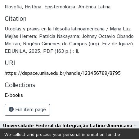
filosofia
,
História
,
Epistemologia
,
América Latina
Citation
Utopías y praxis en la filosofía latinoamericana / Maria Luz
Mejías Herrera; Patricia Nakayama; Johnny Octavio Obando
Mo-ran; Rogério Gimenes de Campos (org). Foz de Iguazú:
EDUNILA, 2025. PDF (163 p.) : il.
URI
https://dspace.unila.edu.br/handle/123456789/8795
Collections
E-books
Full item page
Universidade Federal da Integração Latino-Americana -
UNILA
We collect and process your personal information for the