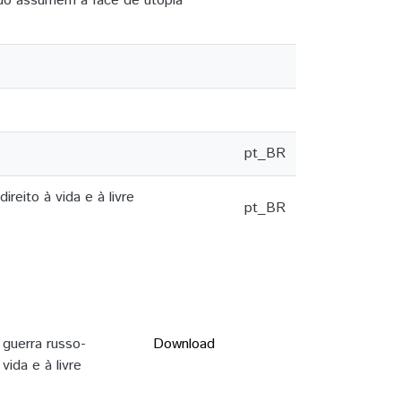
ndo assumem a face de utopia
pt_BR
reito à vida e à livre
pt_BR
 guerra russo-
Download
vida e à livre