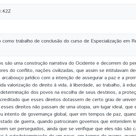
8:42Z
 como trabalho de conclusão do curso de Especialização em Re
os são uma construção narrativa do Ocidente e decorrem do pe
es do conflito, nações civilizadas, que assim se intitulavam d
m arcabouço jurídico com a intenção de assegurar a paz e a pro
a valorização do direito à vida, à liberdade, ao trabalho, à ed
determinação dos povos na escolha de seus destinos, a proteç
reditado que esses direitos dotassem de certo grau de univers
sses direitos não passam de uma utopia, um lugar ideal, que 
seu intento de governança global, quer em tempos de paz, qua
estado de guerra, quando patrocinam governos que entendem leg
vem ser perseguidos, ainda que se verifique que eles não são