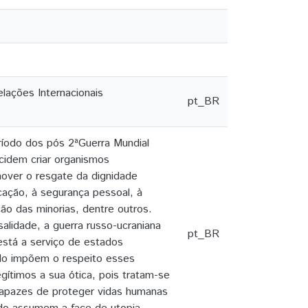
lações Internacionais
pt_BR
ríodo dos pós 2ªGuerra Mundial
ecidem criar organismos
mover o resgate da dignidade
ucação, à segurança pessoal, à
ão das minorias, dentre outros.
alidade, a guerra russo-ucraniana
pt_BR
está a serviço de estados
ndo impõem o respeito esses
ítimos a sua ótica, pois tratam-se
 capazes de proteger vidas humanas