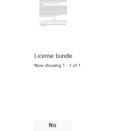
License bundle
Now showing
1 - 1 of 1
No
Collections