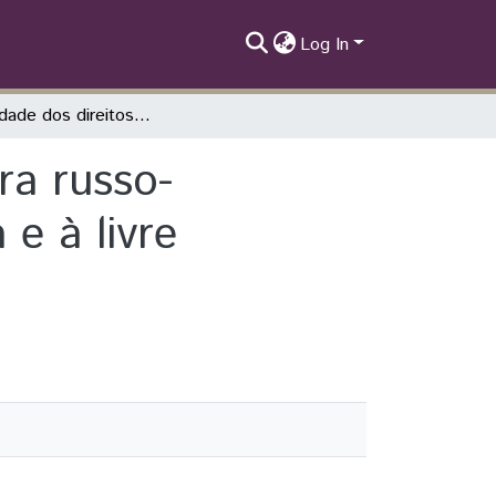
Log In
A efetividade dos direitos humanos na guerra russo-ucraniana: utopia distópica do direito à vida e à livre determinação dos povos.
ra russo-
 e à livre