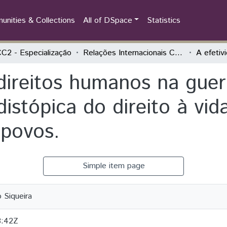
nities & Collections
All of DSpace
Statistics
2 - Especialização
Relações Internacionais Contemporâneas
direitos humanos na guer
istópica do direito à vida
 povos.
Simple item page
 Siqueira
8:42Z