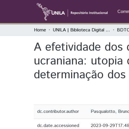
Commu
Home
UNILA | Biblioteca Digital de Trabalhos de Conclusão de Curso
BDTCC
A efetividade dos 
ucraniana: utopia d
determinação dos
dc.contributor.author
Pasqualotto, Bruno
dc.date.accessioned
2023-09-29T17:4