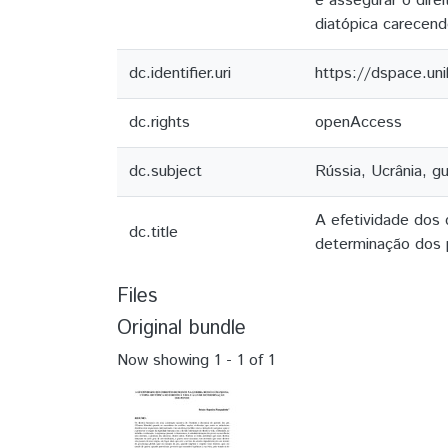
e assegurar o dir
diatópica carecend
dc.identifier.uri
https://dspace.un
dc.rights
openAccess
dc.subject
Rússia, Ucrânia, gu
A efetividade dos d
dc.title
determinação dos 
Files
Original bundle
Now showing
1 - 1 of 1