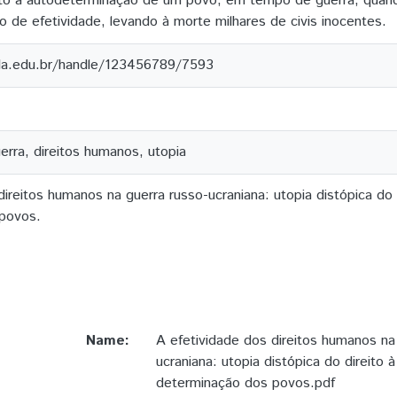
eito à autodeterminação de um povo, em tempo de guerra, qua
o de efetividade, levando à morte milhares de civis inocentes.
ila.edu.br/handle/123456789/7593
erra, direitos humanos, utopia
ireitos humanos na guerra russo-ucraniana: utopia distópica do di
povos.
Name:
A efetividade dos direitos humanos na
ucraniana: utopia distópica do direito à 
determinação dos povos.pdf