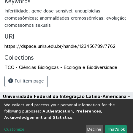
Keywords
Infertilidade; gene dose-sensível; aneuploidias
cromossômicas; anormalidades cromossômicas; evolução;
cromossomos sexuais
URI
https://dspace.unila.edu.br/handle/123456789/7762
Collections
TCC - Ciências Biológicas - Ecologia e Biodiversidade
Full item page
Universidade Federal da Integração Latino-Americana -
UNILA
We collect and process your personal information for the
Avenida Tarquínio Joslin dos Santos, 1000 - Polo Universitário
following purposes:
Authentication, Preferences,
Acknowledgement and Statistics
.
CEP: 85870-650 | Foz do Iguaçu - Paraná
DSpace software
copyright © 2002-2026
LYRASIS
Customize
Decline
That's ok