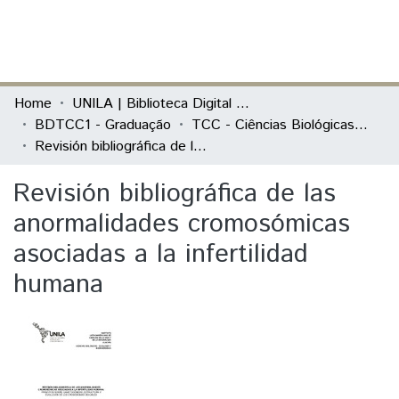
(current)
Log In
Communities & Collections
Home
UNILA | Biblioteca Digital de Trabalhos de Conclusão de Curso
BDTCC1 - Graduação
TCC - Ciências Biológicas - Ecologia e Biodiversidade
All of DSpace
Revisión bibliográfica de las anormalidades cromosómicas asociadas a la infertilidad humana
Statistics
Revisión bibliográfica de las
anormalidades cromosómicas
asociadas a la infertilidad
humana