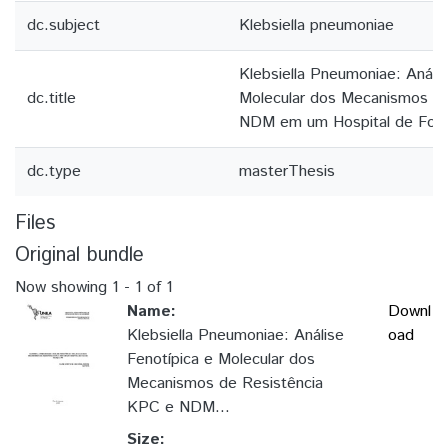
dc.subject
Klebsiella pneumoniae
Klebsiella Pneumoniae: Anális
dc.title
Molecular dos Mecanismos d
NDM em um Hospital de Foz 
dc.type
masterThesis
Files
Original bundle
Now showing
1 - 1 of 1
Name:
Downl
Klebsiella Pneumoniae: Análise
oad
Fenotípica e Molecular dos
Mecanismos de Resistência
KPC e NDM...
Size: