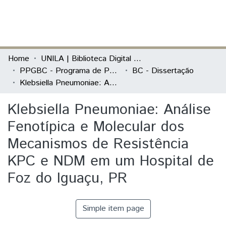
(current)
Log In
Communities & Collections
Home
UNILA | Biblioteca Digital de Dissertações e Teses
PPGBC - Programa de Pós-Graduação em Biociências
BC - Dissertação
All of DSpace
Klebsiella Pneumoniae: Análise Fenotípica e Molecular dos Mecanismos de Resistência KPC e NDM em um Hospital de Foz do Iguaçu, PR
Statistics
Klebsiella Pneumoniae: Análise
Fenotípica e Molecular dos
Mecanismos de Resistência
KPC e NDM em um Hospital de
Foz do Iguaçu, PR
Simple item page