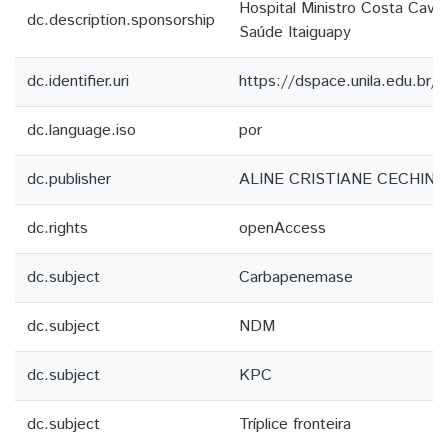
Hospital Ministro Costa Cava
dc.description.sponsorship
Saúde Itaiguapy
dc.identifier.uri
https://dspace.unila.edu.br
dc.language.iso
por
dc.publisher
ALINE CRISTIANE CECHINE
dc.rights
openAccess
dc.subject
Carbapenemase
dc.subject
NDM
dc.subject
KPC
dc.subject
Tríplice fronteira