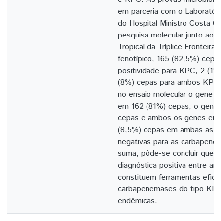
em parceria com o Laboratório
do Hospital Ministro Costa C
pesquisa molecular junto ao 
Tropical da Tríplice Fronteira
fenotípico, 165 (82,5%) cepa
positividade para KPC, 2 (1
(8%) cepas para ambos KPC
no ensaio molecular o gene b
em 162 (81%) cepas, o gene
cepas e ambos os genes em 
(8,5%) cepas em ambas as m
negativas para as carbapen
suma, pôde-se concluir que h
diagnóstica positiva entre am
constituem ferramentas efici
carbapenemases do tipo KP
endêmicas.