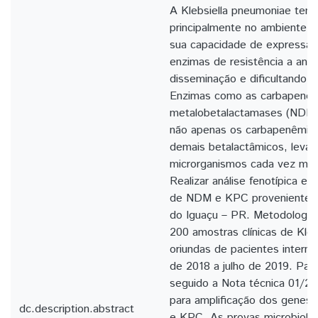
A Klebsiella pneumoniae tem
principalmente no ambiente ho
sua capacidade de expressar
enzimas de resistência a antib
disseminação e dificultando a 
Enzimas como as carbapenem
metalobetalactamases (NDM)
não apenas os carbapenêmic
demais betalactâmicos, leva
microrganismos cada vez mais
Realizar análise fenotípica e
de NDM e KPC provenientes 
do Iguaçu – PR. Metodologia
200 amostras clínicas de Kle
oriundas de pacientes interna
de 2018 a julho de 2019. Para 
seguido a Nota técnica 01/
para amplificação dos genes
dc.description.abstract
e KPC. As provas microbiológ