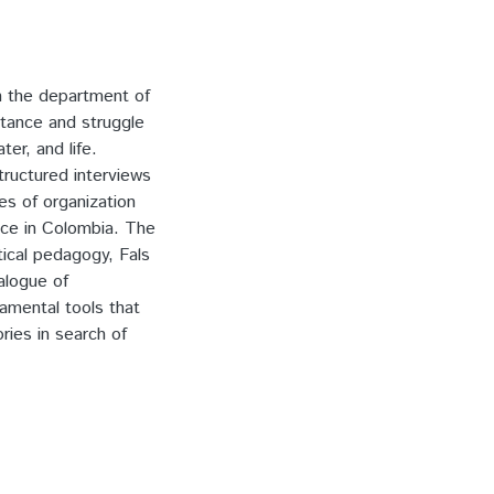
in the department of
stance and struggle
ter, and life.
ructured interviews
es of organization
nce in Colombia. The
tical pedagogy, Fals
alogue of
amental tools that
ories in search of