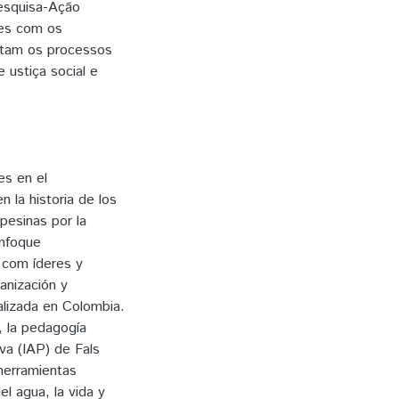
Pesquisa-Ação
res com os
tam os processos
 ustiça social e
es en el
 la historia de los
pesinas por la
enfoque
 com íderes y
ganización y
alizada en Colombia.
, la pedagogía
iva (IAP) de Fals
herramientas
l agua, la vida y