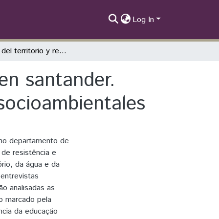
Log In
Defensa del territorio y resistencia popular en santander. Educación, diálogo de saberes y conflictos socioambientales
 en santander.
 socioambientales
s no departamento de
de resistência e
rio, da água e da
entrevistas
ão analisadas as
to marcado pela
ância da educação