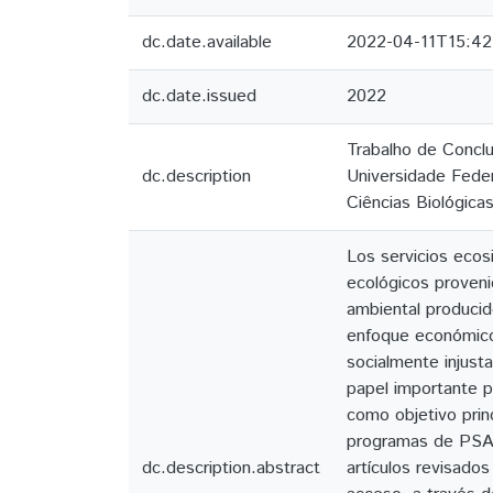
dc.date.available
2022-04-11T15:42
dc.date.issued
2022
Trabalho de Conclu
dc.description
Universidade Feder
Ciências Biológica
Los servicios ecos
ecológicos proveni
ambiental producid
enfoque económico,
socialmente injust
papel importante p
como objetivo prin
programas de PSA 
dc.description.abstract
artículos revisados