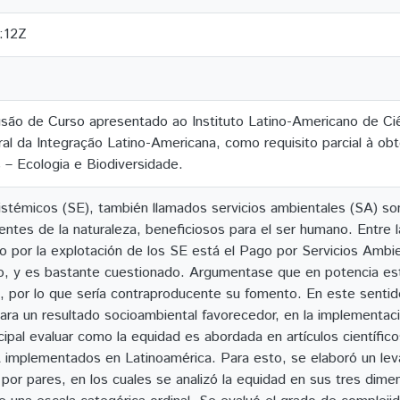
:12Z
são de Curso apresentado ao Instituto Latino-Americano de Ci
al da Integração Latino-Americana, como requisito parcial à ob
s – Ecologia e Biodiversidade.
istémicos (SE), también llamados servicios ambientales (SA) so
entes de la naturaleza, beneficiosos para el ser humano. Entre l
o por la explotación de los SE está el Pago por Servicios Ambi
 y es bastante cuestionado. Argumentase que en potencia esta
a, por lo que sería contraproducente su fomento. En este sentid
ara un resultado socioambiental favorecedor, en la implementaci
cipal evaluar como la equidad es abordada en artículos científi
implementados en Latinoamérica. Para esto, se elaboró un leva
 por pares, en los cuales se analizó la equidad en sus tres dimen