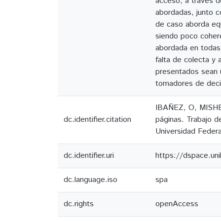
acceso, a través d
abordadas, junto 
de caso aborda equ
siendo poco cohere
abordada en todas 
falta de colecta y
presentados sean u
tomadores de decis
IBAÑEZ, O, MISHEL
dc.identifier.citation
páginas. Trabajo d
Universidad Federa
dc.identifier.uri
https://dspace.un
dc.language.iso
spa
dc.rights
openAccess