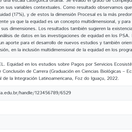
e una escala categórica ordinal. Se evaluó el grado de compleji
con sus variables contextuales. Como resultado observamos que
idad (17%), y de estos la dimensión Procesal es la más predom
nte ya que la equidad es un concepto multidimensional, y para
sus dimensiones. Los resultados también sugieren la existencia
 análisis de datos en las investigaciones de equidad en los PSA
n aporte para el desarrollo de nuevos estudios y también orient
ión, en la inclusión multidimensional de la equidad en los pro
. Equidad en los estudios sobre Pagos por Servicios Ecosisté
e Conclusión de Carrera (Graduación en Ciencias Biológicas – Eco
l de la Integración Latinoamericana, Foz do Iguaçu, 2022.
ila.edu.br/handle/123456789/6529