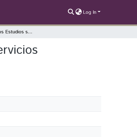
Log In
Equidad en los Estudios sobre Pagos por Servicios Ecosistemicos en Latinoamerica
rvicios