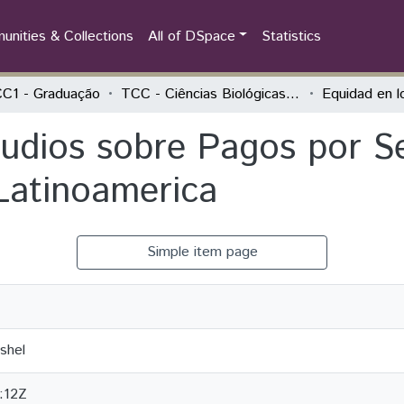
nities & Collections
All of DSpace
Statistics
C1 - Graduação
TCC - Ciências Biológicas - Ecologia e Biodiversidade
tudios sobre Pagos por Se
Latinoamerica
Simple item page
shel
:12Z