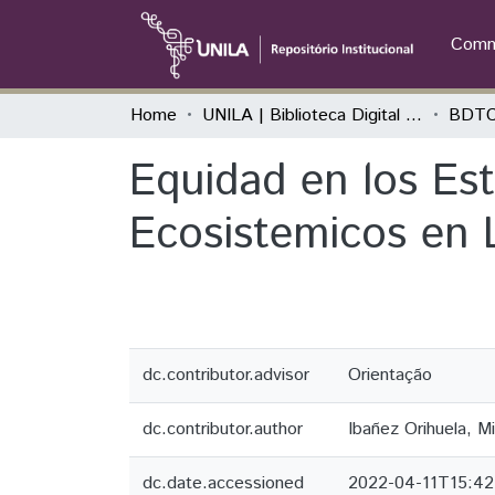
Commu
Home
UNILA | Biblioteca Digital de Trabalhos de Conclusão de Curso
BDTC
Equidad en los Es
Ecosistemicos en 
dc.contributor.advisor
Orientação
dc.contributor.author
Ibañez Orihuela, Mi
dc.date.accessioned
2022-04-11T15:42