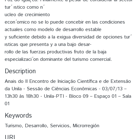
tur ́ ıstico como n ́
ucleo de crecimiento
econ ́omico no se lo puede concebir en las condiciones
actuales como modelo de desarrollo estable
y suficiente debido a la exigua diversidad de opciones tur ́
ısticas que presenta y a una bajo desar-
rollo de las fuerzas productivas fruto de la baja
especializaci ́on dominante del turismo comercial.
Description
Anais do II Encontro de Iniciação Científica e de Extensão
da Unila - Sessão de Ciências Econômicas - 03/07/13 –
13h30 às 18h30 - Unila-PTI - Bloco 09 – Espaço 01 – Sala
01
Keywords
Turismo
,
Desarrollo
,
Servicios
,
Microrregión
URI