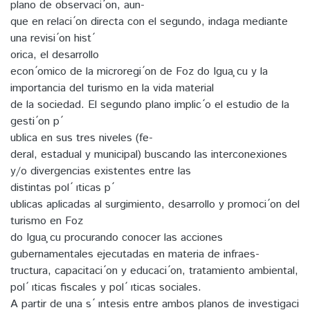
plano de observaci ́on, aun-
que en relaci ́on directa con el segundo, indaga mediante
una revisi ́on hist ́
orica, el desarrollo
econ ́omico de la microregi ́on de Foz do Igua ̧cu y la
importancia del turismo en la vida material
de la sociedad. El segundo plano implic ́o el estudio de la
gesti ́on p ́
ublica en sus tres niveles (fe-
deral, estadual y municipal) buscando las interconexiones
y/o divergencias existentes entre las
distintas pol ́ ıticas p ́
ublicas aplicadas al surgimiento, desarrollo y promoci ́on del
turismo en Foz
do Igua ̧cu procurando conocer las acciones
gubernamentales ejecutadas en materia de infraes-
tructura, capacitaci ́on y educaci ́on, tratamiento ambiental,
pol ́ ıticas fiscales y pol ́ ıticas sociales.
A partir de una s ́ ıntesis entre ambos planos de investigaci