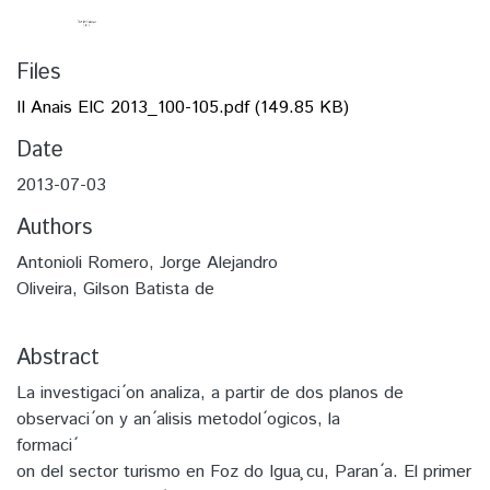
Files
II Anais EIC 2013_100-105.pdf
(149.85 KB)
Date
2013-07-03
Authors
Antonioli Romero, Jorge Alejandro
Oliveira, Gilson Batista de
Abstract
La investigaci ́on analiza, a partir de dos planos de
observaci ́on y an ́alisis metodol ́ogicos, la
formaci ́
on del sector turismo en Foz do Igua ̧cu, Paran ́a. El primer