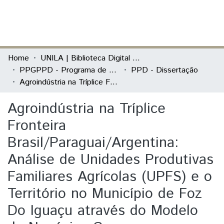
(current)
Log In
Communities & Collections
Home
UNILA | Biblioteca Digital de Dissertações e Teses
PPGPPD - Programa de Pós-Graduação em Políticas Públicas e Desenvolvimento
PPD - Dissertação
All of DSpace
Agroindústria na Tríplice Fronteira Brasil/Paraguai/Argentina: Análise de Unidades Produtivas Familiares Agrícolas (UPFS) e o Território no Município de Foz Do Iguaçu através do Modelo de Negócios Canvas.
Statistics
Agroindústria na Tríplice
Fronteira
Brasil/Paraguai/Argentina:
Análise de Unidades Produtivas
Familiares Agrícolas (UPFS) e o
Território no Município de Foz
Do Iguaçu através do Modelo