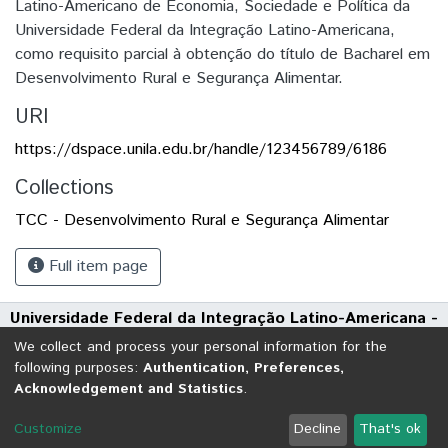
Latino-Americano de Economia, Sociedade e Política da
Universidade Federal da Integração Latino-Americana,
como requisito parcial à obtenção do título de Bacharel em
Desenvolvimento Rural e Segurança Alimentar.
URI
https://dspace.unila.edu.br/handle/123456789/6186
Collections
TCC - Desenvolvimento Rural e Segurança Alimentar
Full item page
Universidade Federal da Integração Latino-Americana -
UNILA
We collect and process your personal information for the
Avenida Tarquínio Joslin dos Santos, 1000 - Polo Universitário
following purposes:
Authentication, Preferences,
Acknowledgement and Statistics
.
CEP: 85870-650 | Foz do Iguaçu - Paraná
DSpace software
copyright © 2002-2026
LYRASIS
Customize
Decline
That's ok
Cookie settings
Send Feedback