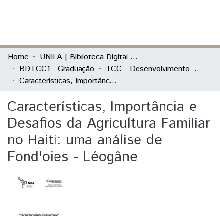
(current)
Log In
Communities & Collections
Home
UNILA | Biblioteca Digital de Trabalhos de Conclusão de Curso
BDTCC1 - Graduação
TCC - Desenvolvimento Rural e Segurança Alimentar
All of DSpace
Características, Importância e Desafios da Agricultura Familiar no Haiti: uma análise de Fond'oies - Léogâne
Statistics
Características, Importância e
Desafios da Agricultura Familiar
no Haiti: uma análise de
Fond'oies - Léogâne